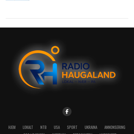
HJEM
LOKALT
NTB
USA
SPORT
UKRAINA
ANNONSERING