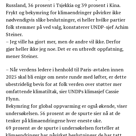
Russland, 36 prosent i Tsjekkia og 39 prosent i Kina.
Frykt og bekymring for klimaendringer påvirker ikke
nødvendigvis slike beslutninger, ei heller hvilke partier
folk stemmer på ved valg, konstaterer UNDP-sjef Achim
Steiner.
– Jeg ville ha gjort mer, men de andre vil ikke. Derfor
gjør heller ikke jeg noe. Det er en utbredt oppfatning,
mener Steiner.
– Når verdens ledere i henhold til Paris-avtalen innen
2025 skal bli enige om neste runde med løfter, er dette
ubestridelig bevis for at folk verden over støtter mer
omfattende klimatiltak, sier UNDPs klimasjef Cassie
Flynn.
Bekymring for global oppvarming er også økende, viser
undersøkelsen. 56 prosent av de spurte sier nå at de
tenker på klimaendringene hver eneste uke.
69 prosent av de spurte i undersøkelsen forteller at
klimaendringer har påvirket beslutninger de har tatt,