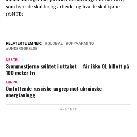
som hvor de skal bo og arbeide, og hva de skal kjøpe.
(©NTB)
RELATERTE EMNER:
GLOBAL
OPPVARMING
UNDERSØKELSE
NESTE
Svømmestjerne sviktet i uttaket – får ikke OL-billett på
100 meter fri
FORRIGE
Omfattende russiske angrep mot ukrainske
energianlegg
ANNONSE