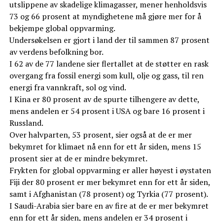
utslippene av skadelige klimagasser, mener henholdsvis
73 og 66 prosent at myndighetene må gjøre mer for å
bekjempe global oppvarming.
Undersøkelsen er gjort i land der til sammen 87 prosent
av verdens befolkning bor.
I 62 av de 77 landene sier flertallet at de støtter en rask
overgang fra fossil energi som kull, olje og gass, til ren
energi fra vannkraft, sol og vind.
I Kina er 80 prosent av de spurte tilhengere av dette,
mens andelen er 54 prosent i USA og bare 16 prosent i
Russland.
Over halvparten, 53 prosent, sier også at de er mer
bekymret for klimaet nå enn for ett år siden, mens 15
prosent sier at de er mindre bekymret.
Frykten for global oppvarming er aller høyest i øystaten
Fiji der 80 prosent er mer bekymret enn for ett år siden,
samt i Afghanistan (78 prosent) og Tyrkia (77 prosent).
I Saudi-Arabia sier bare en av fire at de er mer bekymret
enn for ett år siden, mens andelen er 34 prosent i