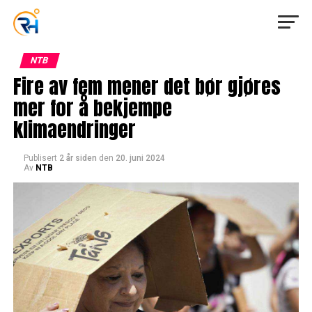
NTB
Fire av fem mener det bør gjøres
mer for å bekjempe
klimaendringer
Publisert
2 år siden
den
20. juni 2024
Av
NTB