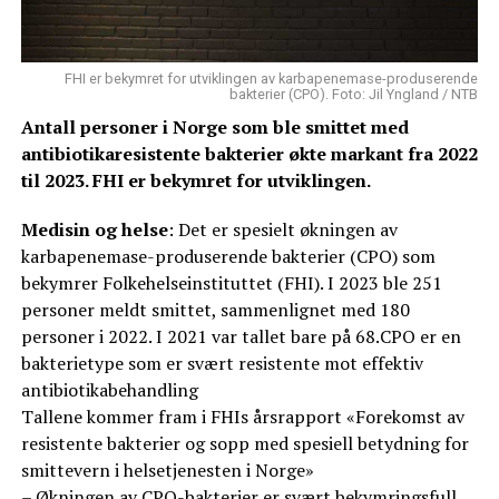
FHI er bekymret for utviklingen av karbapenemase-produserende
bakterier (CPO). Foto: Jil Yngland / NTB
Antall personer i Norge som ble smittet med
antibiotikaresistente bakterier økte markant fra 2022
til 2023. FHI er bekymret for utviklingen.
Medisin og helse
: Det er spesielt økningen av
karbapenemase-produserende bakterier (CPO) som
bekymrer Folkehelseinstituttet (FHI). I 2023 ble 251
personer meldt smittet, sammenlignet med 180
personer i 2022. I 2021 var tallet bare på 68.CPO er en
bakterietype som er svært resistente mot effektiv
antibiotikabehandling
Tallene kommer fram i FHIs årsrapport «Forekomst av
resistente bakterier og sopp med spesiell betydning for
smittevern i helsetjenesten i Norge»
– Økningen av CPO-bakterier er svært bekymringsfull