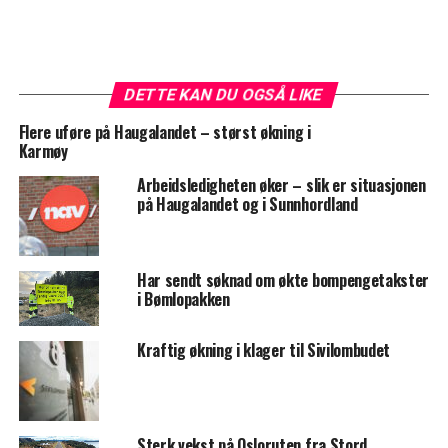
DETTE KAN DU OGSÅ LIKE
Flere uføre på Haugalandet – størst økning i
Karmøy
Arbeidsledigheten øker – slik er situasjonen
på Haugalandet og i Sunnhordland
Har sendt søknad om økte bompengetakster
i Bømlopakken
Kraftig økning i klager til Sivilombudet
Sterk vekst på Osloruten fra Stord