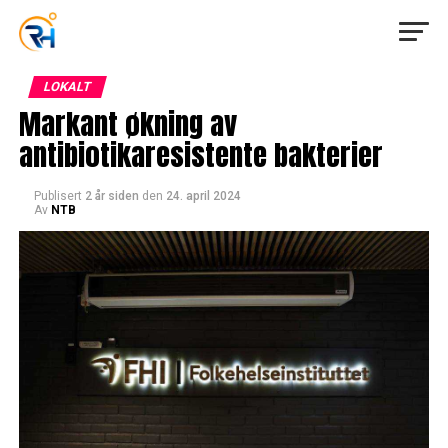
LOKALT
Markant økning av
antibiotikaresistente bakterier
Publisert
2 år siden
den
24. april 2024
Av
NTB