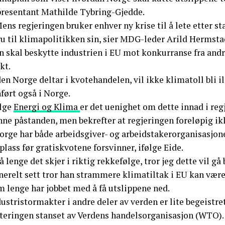
presentant Mathilde Tybring-Gjedde.
ens regjeringen bruker enhver ny krise til å lete etter st
u til klimapolitikken sin, sier MDG-leder Arild Hermstad
n skal beskytte industrien i EU mot konkurranse fra andr
kt.
en Norge deltar i kvotehandelen, vil ikke klimatoll bli i
ført også i Norge.
ølge
Energi og Klima
er det uenighet om dette innad i re
ne påstanden, men bekrefter at regjeringen foreløpig ikk
Norge har både arbeidsgiver- og arbeidstakerorganisasjon
plass før gratiskvotene forsvinner, ifølge Eide.
å lenge det skjer i riktig rekkefølge, tror jeg dette vil gå 
nerelt sett tror han strammere klimatiltak i EU kan være
m lenge har jobbet med å få utslippene ned.
ustristormakter i andre deler av verden er lite begeistre
steringen stanset av Verdens handelsorganisasjon (WTO).