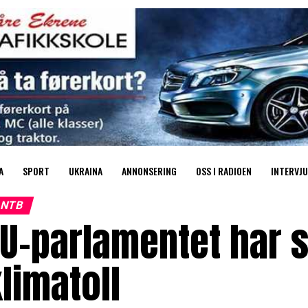
A
SPORT
UKRAINA
ANNONSERING
OSS I RADIOEN
INTERVJU
NTB
U-parlamentet har st
limatoll