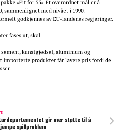
pakke «Fit for 55». Et overordnet mål er å
0, sammenlignet med nivået i 1990.
ormelt godkjennes av EU-landenes regjeringer.
r fases ut, skal
l, sement, kunstgjødsel, aluminium og
 importerte produkter får lavere pris fordi de
sser.
TE
turdepartementet gir mer støtte til å
jempe spillproblem