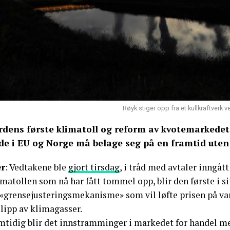
Røyk stiger opp fra et kullkraftverk 
rdens første klimatoll og reform av kvotemarkedet
de i EU og Norge må belage seg på en framtid uten 
r
: Vedtakene ble
gjort tirsdag
, i tråd med avtaler inngåt
matollen som nå har fått tommel opp, blir den første i si
«grensejusteringsmekanisme» som vil løfte prisen på vare
lipp av klimagasser.
mtidig blir det innstramminger i markedet for handel me