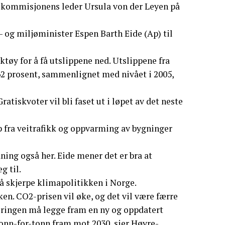
U-kommisjonens leder Ursula von der Leyen på
a- og miljøminister Espen Barth Eide (Ap) til
tøy for å få utslippene ned. Utslippene fra
2 prosent, sammenlignet med nivået i 2005,
atiskvoter vil bli faset ut i løpet av det neste
p fra veitrafikk og oppvarming av bygninger
ing også her. Eide mener det er bra at
g til.
 skjerpe klimapolitikken i Norge.
en. CO2-prisen vil øke, og det vil være færre
eringen må legge fram en ny og oppdatert
onn-for-tonn fram mot 2030, sier Høyre-