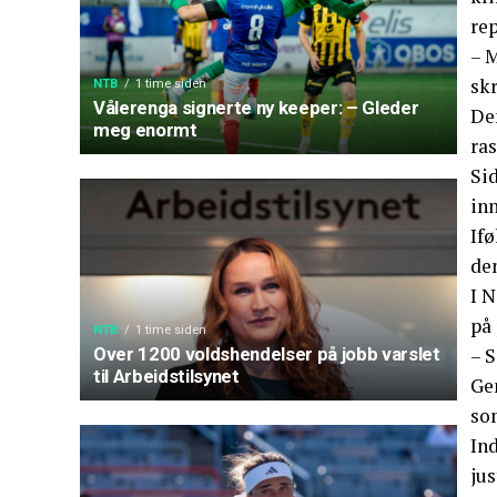
re
– M
skr
NTB
1 time siden
Vålerenga signerte ny keeper: – Gleder
De
meg enormt
ras
Sid
inn
If
den
I 
på 
NTB
1 time siden
– S
Over 1200 voldshendelser på jobb varslet
til Arbeidstilsynet
Ge
so
Ind
ju