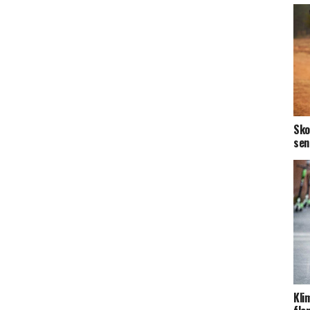
Sko
sen
Kli