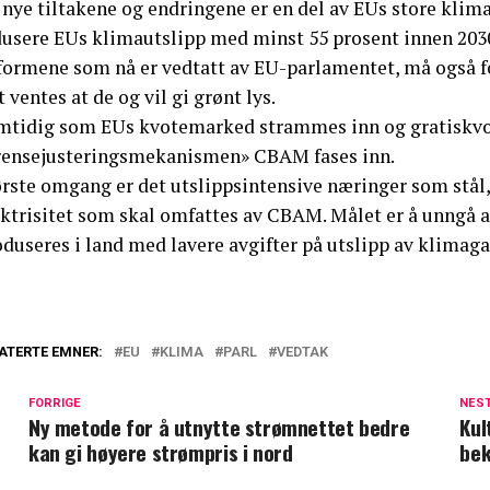
nye tiltakene og endringene er en del av EUs store klima
dusere EUs klimautslipp med minst 55 prosent innen 203
formene som nå er vedtatt av EU-parlamentet, må også f
 ventes at de og vil gi grønt lys.
mtidig som EUs kvotemarked strammes inn og gratiskvote
rensejusteringsmekanismen» CBAM fases inn.
første omgang er det utslippsintensive næringer som stå
ktrisitet som skal omfattes av CBAM. Målet er å unngå at
duseres i land med lavere avgifter på utslipp av klimaga
ATERTE EMNER:
EU
KLIMA
PARL
VEDTAK
FORRIGE
NES
Ny metode for å utnytte strømnettet bedre
Kul
kan gi høyere strømpris i nord
bek