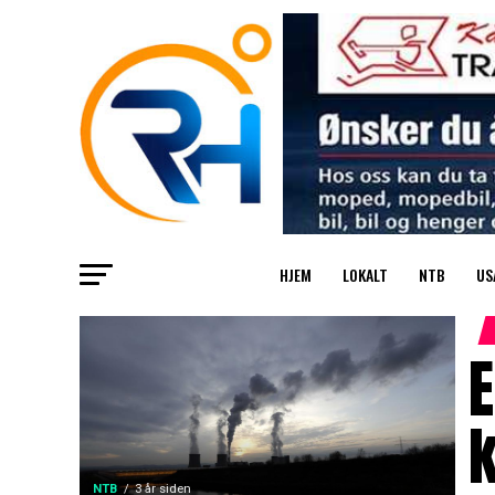
HJEM
LOKALT
NTB
US
E
k
NTB
3 år siden