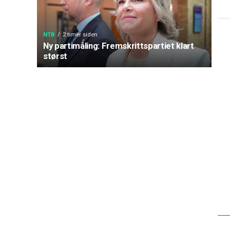
NTB
2 timer siden
Ny partimåling: Fremskrittspartiet klart
størst