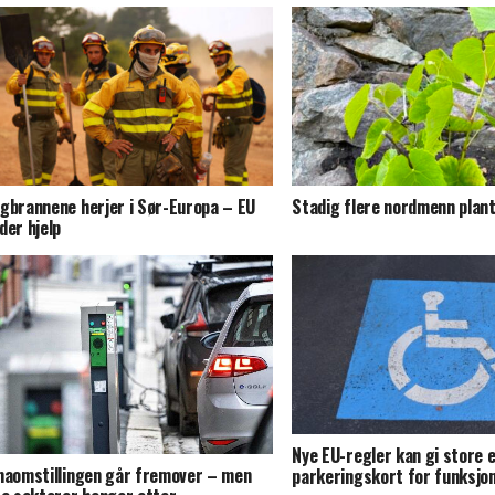
gbrannene herjer i Sør-Europa – EU
Stadig flere nordmenn plan
der hjelp
Nye EU-regler kan gi store e
maomstillingen går fremover – men
parkeringskort for funksj