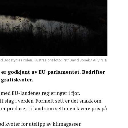
ved Bogatynia i Polen. Illustrasjonsfoto: Petr David Josek / AP / NTB
 er godkjent av EU-parlamentet. Bedrifter
gratiskvoter.
t med EU-landenes regjeringer i fjor.
tt slag i verden. Formelt sett er det snakk om
r produsert i land som setter en lavere pris på
d kvoter for utslipp av klimagasser.