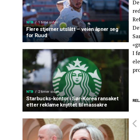
De 
re
Re
NTB
1 time siden
Det
Flere stjerner utslått – veien åpner seg
for Ruud
Sa
«g
I 
ele
pro
NTB
2 timer siden
Starbucks-kontor i Sør-Korea ransaket
REL
etter reklame knyttet til massakre