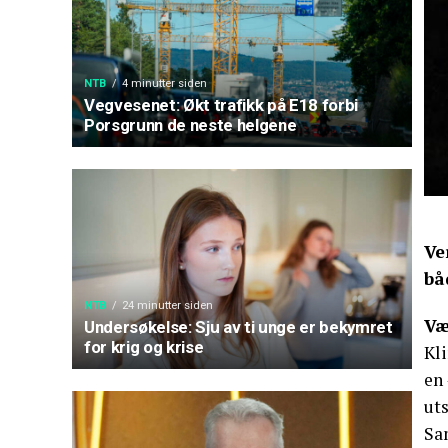
NTB
4 minutter siden
Vegvesenet: Økt trafikk på E18 forbi
Porsgrunn de neste helgene
Ve
bå
NTB
24 minutter siden
Væ
Undersøkelse: Sju av ti unge er bekymret
for krig og krise
Kli
en 
uts
Sa