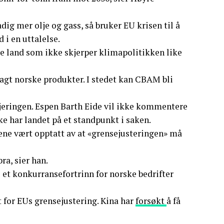
adig mer olje og gass, så bruker EU krisen til å
 i en uttalelse.
e land som ikke skjerper klimapolitikken like
lagt norske produkter. I stedet kan CBAM bli
gjeringen. Espen Barth Eide vil ikke kommentere
e har landet på et standpunkt i saken.
ene vært opptatt av at «grensejusteringen» må
bra, sier han.
 et konkurransefortrinn for norske bedrifter
t for EUs grensejustering. Kina har
forsøkt
å få