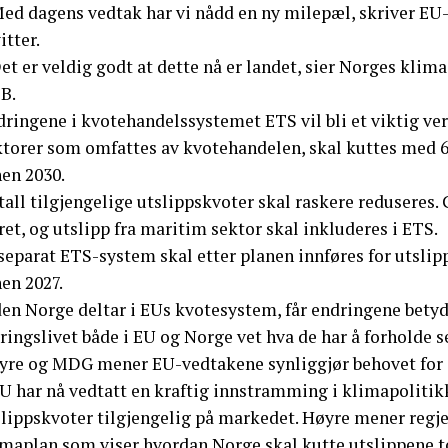
Med dagens vedtak har vi nådd en ny milepæl, skriver E
tter.
et er veldig godt at dette nå er landet, sier Norges klim
B.
ringene i kvotehandelssystemet ETS vil bli et viktig verk
ktorer som omfattes av kvotehandelen, skal kuttes med 6
nen 2030.
all tilgjengelige utslippskvoter skal raskere reduseres. Gr
ret, og utslipp fra maritim sektor skal inkluderes i ETS.
separat ETS-system skal etter planen innføres for utslip
en 2027.
en Norge deltar i EUs kvotesystem, får endringene betydn
ingslivet både i EU og Norge vet hva de har å forholde se
yre og MDG mener EU-vedtakene synliggjør behovet for å
U har nå vedtatt en kraftig innstramming i klimapolitikk
slippskvoter tilgjengelig på markedet. Høyre mener regj
imaplan som viser hvordan Norge skal kutte utslippene t