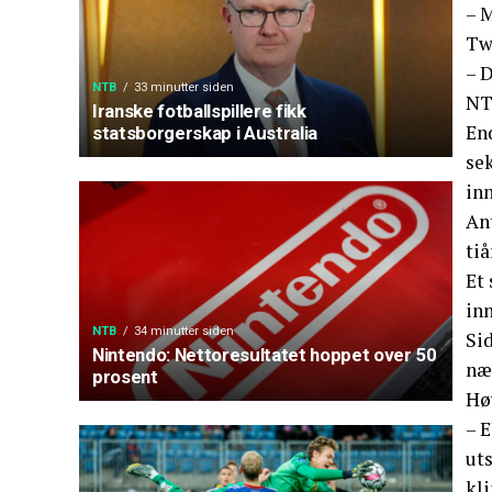
– 
Twi
– D
NTB
33 minutter siden
NT
Iranske fotballspillere fikk
End
statsborgerskap i Australia
se
in
Ant
tiå
Et 
inn
NTB
34 minutter siden
Sid
Nintendo: Nettoresultatet hoppet over 50
nær
prosent
Hø
– E
ut
kl