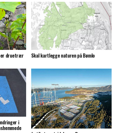
ter druetrær
Skal kartlegge naturen på Bømlo
ndringer i
onshemmede