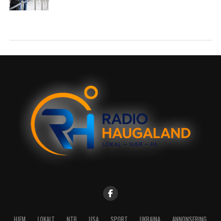
HJEM
LOKALT
NTB
USA
SPORT
UKRAINA
ANNONSERING