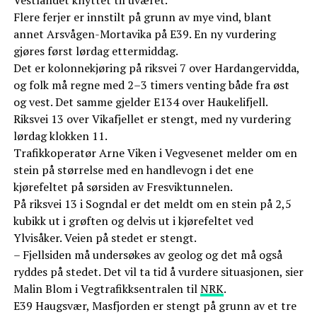
Flere ferjer er innstilt på grunn av mye vind, blant
annet Arsvågen-Mortavika på E39. En ny vurdering
gjøres først lørdag ettermiddag.
Det er kolonnekjøring på riksvei 7 over Hardangervidda,
og folk må regne med 2–3 timers venting både fra øst
og vest. Det samme gjelder E134 over Haukelifjell.
Riksvei 13 over Vikafjellet er stengt, med ny vurdering
lørdag klokken 11.
Trafikkoperatør Arne Viken i Vegvesenet melder om en
stein på størrelse med en handlevogn i det ene
kjørefeltet på sørsiden av Fresviktunnelen.
På riksvei 13 i Sogndal er det meldt om en stein på 2,5
kubikk ut i grøften og delvis ut i kjørefeltet ved
Ylvisåker. Veien på stedet er stengt.
– Fjellsiden må undersøkes av geolog og det må også
ryddes på stedet. Det vil ta tid å vurdere situasjonen, sier
Malin Blom i Vegtrafikksentralen til
NRK
.
E39 Haugsvær, Masfjorden er stengt på grunn av et tre