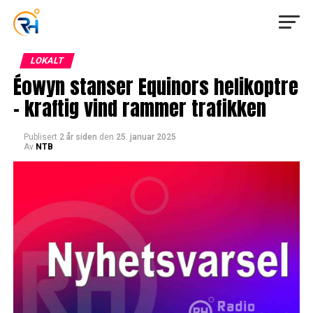
LOKALT
Éowyn stanser Equinors helikoptre
– kraftig vind rammer trafikken
Publisert
2 år siden
den
25. januar 2025
Av
NTB