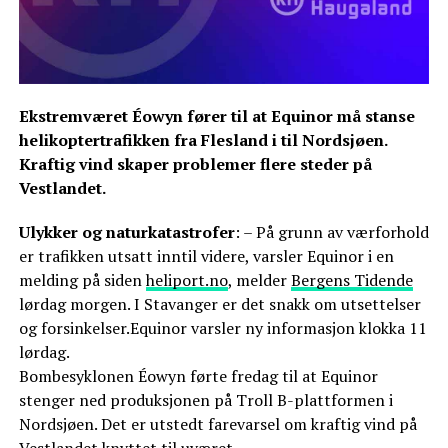
Ekstremværet Éowyn fører til at Equinor må stanse
helikoptertrafikken fra Flesland i til Nordsjøen.
Kraftig vind skaper problemer flere steder på
Vestlandet.
Ulykker og naturkatastrofer
: – På grunn av værforhold
er trafikken utsatt inntil videre, varsler Equinor i en
melding på siden
heliport.no
, melder
Bergens Tidende
lørdag morgen. I Stavanger er det snakk om utsettelser
og forsinkelser.Equinor varsler ny informasjon klokka 11
lørdag.
Bombesyklonen Éowyn førte fredag til at Equinor
stenger ned produksjonen på Troll B-plattformen i
Nordsjøen. Det er utstedt farevarsel om kraftig vind på
Vestlandet knyttet til uværet.