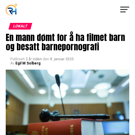
LOKALT
En mann dømt for å ha filmet barn
og besatt barnepornografi
Publisert
2 år siden
den
8. januar 2025
Av
Egil M Solberg