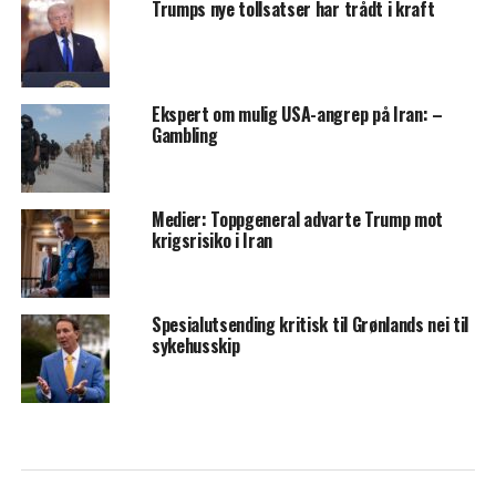
Trumps nye tollsatser har trådt i kraft
Ekspert om mulig USA-angrep på Iran: –
Gambling
Medier: Toppgeneral advarte Trump mot
krigsrisiko i Iran
Spesialutsending kritisk til Grønlands nei til
sykehusskip