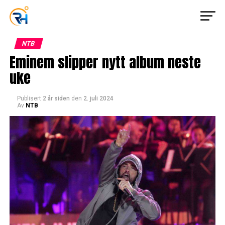
NTB
Eminem slipper nytt album neste
uke
Publisert
2 år siden
den
2. juli 2024
Av
NTB