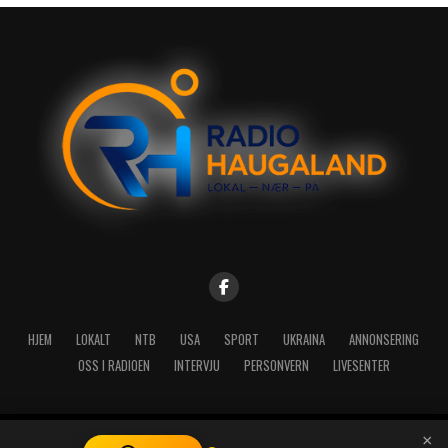
HJEM
LOKALT
NTB
USA
SPORT
UKRAINA
ANNONSERING
OSS I RADIOEN
INTERVJU
PERSONVERN
LIVESENTER
×
Copyright © 2026 A-Media AS | Radio Haugaland - Haraldsgata 114,