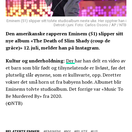
Eminem (51) slipper sitt tolvte studioalbum neste uke. Her opptrer han i
Detroit i juni. Foto: Carlos Osorio / AP / NTB
Den amerikanske rapperen Eminem (51) slipper sitt
nye album «The Death of Slim Shady (coup de
grâce)» 12. juli, melder han på Instagram.
Kultur og underholdning
:
Der
har han delt en video av
et barn som blir født og tilsynelatende er livløst, før det
plutselig slår øynene, som er kullsvarte, opp. Deretter
vokser det små horn ut fra babyens hode. Albumet blir
Eminems tolvte studioalbum. Det forrige var «Music To
Be Murdered By» fra 2020.
(©NTB)
RELATERTE EMNER:
EMINEM
NY
PLATE
US