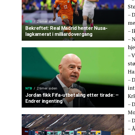
St
– 
me
NTB
2 timer siden
Bekreftet: Real Madrid henter Nusa-
– I
lagkamerat i milliardovergang
– N
hje
– V
stø
Han
– D
in
NTB
2 timer siden
Jordan fikk Fifa-utbetaling etter tirade: –
KrF
Endrer ingenting
– D
Mo
– D
– Å