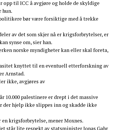
er opp til ICC å avgjøre og holde de skyldige
r hun.
olitikere bør være forsiktige med å trekke
deler av det som skjer nå er krigsforbrytelser, er
 kan synse om, sier han.
rken norske myndigheter kan eller skal foreta,
sitet knyttet til en eventuell etterforskning av
er Arnstad.
er ikke, avgjøres av
når 10.000 palestinere er drept i det massive
 der hjelp ikke slippes inn og skadde ikke
r en krigsforbrytelse, mener Moxnes.
 det står lite respekt av statsminister Jonas Gahr