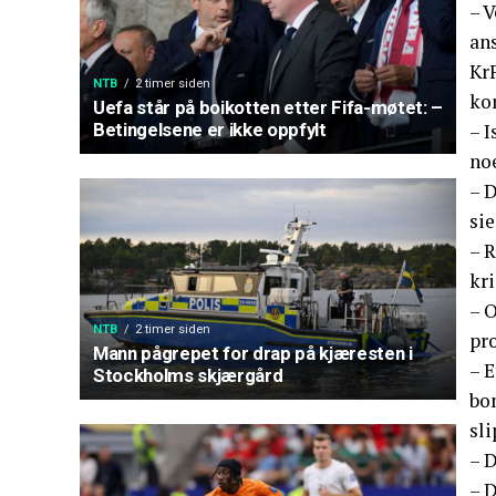
– V
ans
Kr
NTB
2 timer siden
ko
Uefa står på boikotten etter Fifa-møtet: –
– I
Betingelsene er ikke oppfylt
noe
– 
sie
– R
kri
– O
NTB
2 timer siden
pro
Mann pågrepet for drap på kjæresten i
– E
Stockholms skjærgård
bo
sli
– D
– D