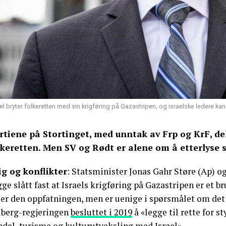
ael bryter folkeretten med sin krigføring på Gazastripen, og israelske ledere kan 
rtiene på Stortinget, med unntak av Frp og KrF, del
lkeretten. Men SV og Rødt er alene om å etterlyse s
ig og konflikter
: Statsminister Jonas Gahr Støre (Ap) o
ge slått fast at Israels krigføring på Gazastripen er et b
er den oppfatningen, men er uenige i spørsmålet om det bø
lberg-regjeringen
besluttet i 2019
å «legge til rette for 
ndel, turisme og kulturutveksling med Israel».