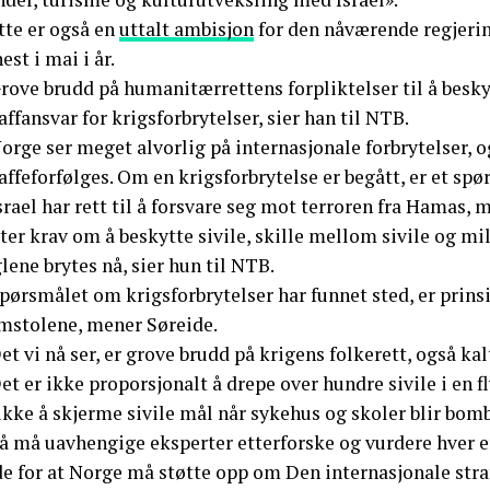
tte er også en
uttalt ambisjon
for den nåværende regjerin
est i mai i år.
rove brudd på humanitærrettens forpliktelser til å besky
affansvar for krigsforbrytelser, sier han til NTB.
orge ser meget alvorlig på internasjonale forbrytelser, og
affeforfølges. Om en krigsforbrytelse er begått, er et sp
srael har rett til å forsvare seg mot terroren fra Hamas,
tter krav om å beskytte sivile, skille mellom sivile og 
lene brytes nå, sier hun til NTB.
pørsmålet om krigsforbrytelser har funnet sted, er prins
mstolene, mener Søreide.
et vi nå ser, er grove brudd på krigens folkerett, også ka
et er ikke proporsjonalt å drepe over hundre sivile i en f
ikke å skjerme sivile mål når sykehus og skoler blir bomb
å må uavhengige eksperter etterforske og vurdere hver enk
de for at Norge må støtte opp om Den internasjonale stra