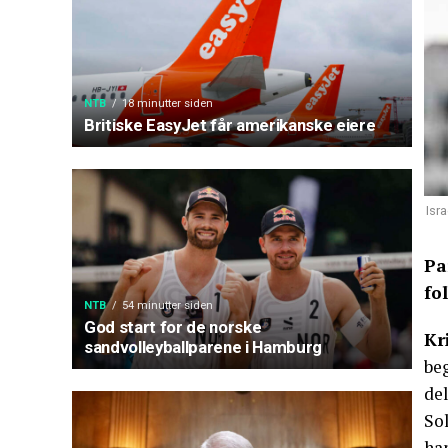
NTB
18 minutter siden
Britiske EasyJet får amerikanske eiere
Isr
Pa
fo
NTB
54 minutter siden
God start for de norske
Kr
sandvolleyballparene i Hamburg
beg
del
So
ha