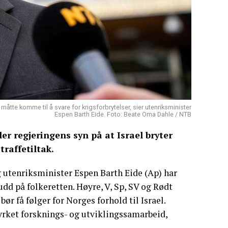
måtte komme til å svare for krigsforbrytelser, sier utenriksminister
Espen Barth Eide. Foto: Beate Oma Dahle / NTB
er regjeringens syn på at Israel bryter
traffetiltak.
g utenriksminister Espen Barth Eide (Ap) har
rudd på folkeretten. Høyre, V, Sp, SV og Rødt
r få følger for Norges forhold til Israel.
styrket forsknings- og utviklingssamarbeid,