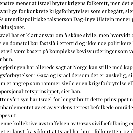
enstre mener at Israel bryter krigens folkerett, men det 
varlige for konkrete krigsforbrytelser som er begått, sie
Fs utenrikspolitiske talsperson Dag-Inge Ulstein mener p
nklusjoner.
srael har et klart ansvar om å skåne sivile, men hvorvidt 
 en domstol bør fastslå i ettertid og ikke noe politikere
Det vil være basert på komplekse bevisvurderinger som ve
r hun.
egjeringen har allerede sagt at Norge kan stille med kapa
gsforbrytelser i Gaza og Israel dersom det er ønskelig, si
m et angrep som rammer sivile er en krigsforbrytelse ell
porsjonalitetsprinsippet, sier han.
tter vårt syn har Israel for lengst brutt dette prinsippet 
mbardementet av et av verdens tettest befolkede områder
ppes ut.
enne kollektive avstraffelsen av Gazas sivilbefolkning e
et er langt fra sikkert at Israel har brutt folkeretten, og