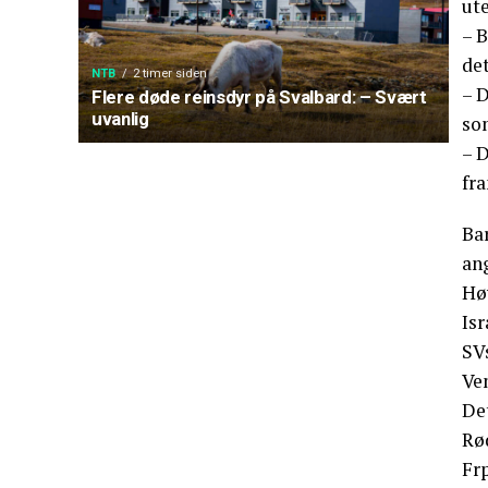
ut
– 
de
NTB
2 timer siden
– D
Flere døde reinsdyr på Svalbard: – Svært
uvanlig
so
– D
fra
Bar
an
Høy
Isr
SVs
Ven
De
Rød
Frp