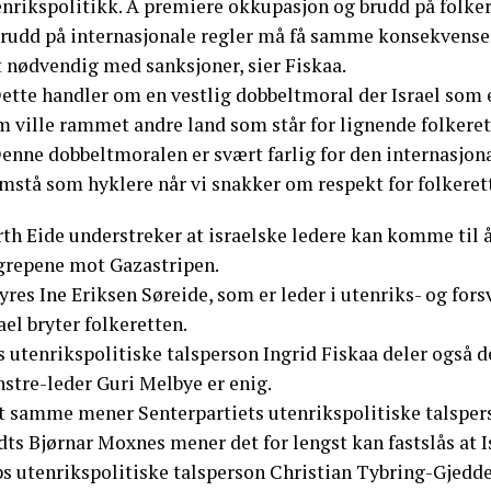
enrikspolitikk. Å premiere okkupasjon og brudd på folker
Brudd på internasjonale regler må få samme konsekvenser
t nødvendig med sanksjoner, sier Fiskaa.
ette handler om en vestlig dobbeltmoral der Israel som e
m ville rammet andre land som står for lignende folkeret
enne dobbeltmoralen er svært farlig for den internasjonal
mstå som hyklere når vi snakker om respekt for folkerett
th Eide understreker at israelske ledere kan komme til å
grepene mot Gazastripen.
res Ine Eriksen Søreide, som er leder i utenriks- og fors
ael bryter folkeretten.
 utenrikspolitiske talsperson Ingrid Fiskaa deler også d
stre-leder Guri Melbye er enig.
t samme mener Senterpartiets utenrikspolitiske talsper
ts Bjørnar Moxnes mener det for lengst kan fastslås at Is
s utenrikspolitiske talsperson Christian Tybring-Gjedde 