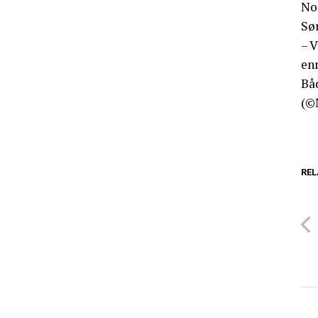
Nor
Sør
– V
enn
Bå
(©
REL