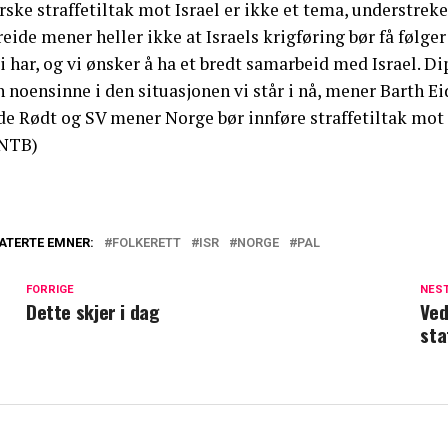
ske straffetiltak mot Israel er ikke et tema, understreke
eide mener heller ikke at Israels krigføring bør få følger
i har, og vi ønsker å ha et bredt samarbeid med Israel. Di
 noensinne i den situasjonen vi står i nå, mener Barth Ei
de Rødt og SV mener Norge bør innføre straffetiltak mot 
NTB)
ATERTE EMNER:
FOLKERETT
ISR
NORGE
PAL
FORRIGE
NES
Dette skjer i dag
Ved
sta