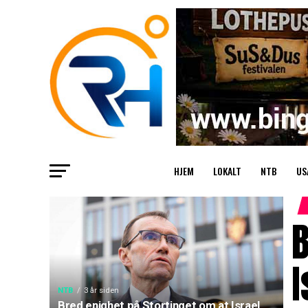
HJEM
LOKALT
NTB
US
B
I
NTB
3 år siden
Bred enighet på Stortinget om at Israel