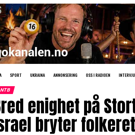
A
SPORT
UKRAINA
ANNONSERING
OSS I RADIOEN
INTERVJU
NTB
red enighet på Stor
srael bryter folkere