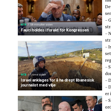
De
sen
– G
NTB
58 minutter siden
str
Fauci holdes i forakt for Kongressen
– N
str
– I
se
reg
– S
do
NTB
1 time siden
– D
Israel anklages for å ha drept libanesisk
journalist med vilje
– D
er 
– S
or