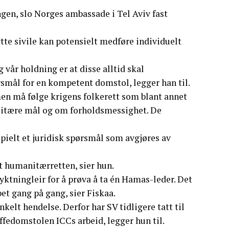
gen, slo Norges ambassade i Tel Aviv fast
tte sivile kan potensielt medføre individuelt
 vår holdning er at disse alltid skal
ørsmål for en kompetent domstol, legger han til.
 men må følge krigens folkerett som blant annet
militære mål og om forholdsmessighet. De
ipielt et juridisk spørsmål som avgjøres av
lt humanitærretten, sier hun.
lyktningleir for å prøva å ta én Hamas-leder. Det
et gang på gang, sier Fiskaa.
elt hendelse. Derfor har SV tidligere tatt til
ffedomstolen ICCs arbeid, legger hun til.