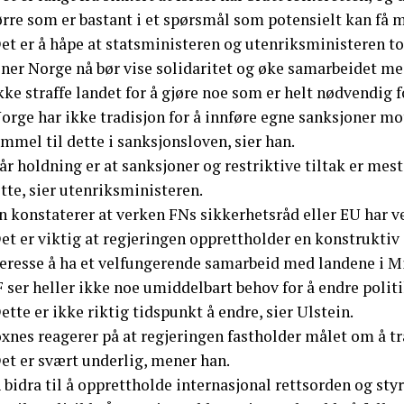
ørre som er bastant i et spørsmål som potensielt kan få 
Det er å håpe at statsministeren og utenriksministeren t
ner Norge nå bør vise solidaritet og øke samarbeidet med
kke straffe landet for å gjøre noe som er helt nødvendig f
orge har ikke tradisjon for å innføre egne sanksjoner mot
mmel til dette i sanksjonsloven, sier han.
år holdning er at sanksjoner og restriktive tiltak er mest
tte, sier utenriksministeren.
 konstaterer at verken FNs sikkerhetsråd eller EU har ved
et er viktig at regjeringen opprettholder en konstruktiv
teresse å ha et velfungerende samarbeid med landene i Mi
 ser heller ikke noe umiddelbart behov for å endre politi
ette er ikke riktig tidspunkt å endre, sier Ulstein.
xnes reagerer på at regjeringen fastholder målet om å t
et er svært underlig, mener han.
 bidra til å opprettholde internasjonal rettsorden og sty