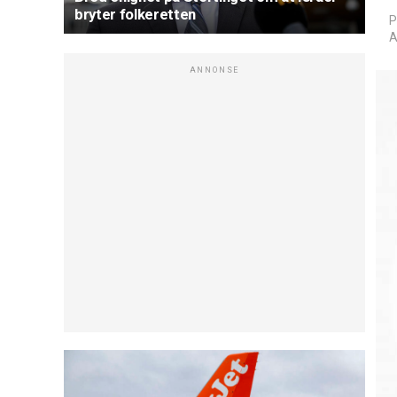
bryter folkeretten
P
A
ANNONSE