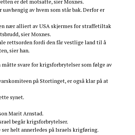
etten er det motsatte, sier Moxnes.
 uavhengig av hvem som står bak. Derfor er
n nær alliert av USA skjermes for straffetiltak
tsbrudd, sier Moxnes.
e rettsorden fordi den får vestlige land til å
en, sier han.
 måtte svare for krigsforbrytelser som følge av
varskomiteen på Stortinget, er også klar på at
ette synet.
son Marit Arnstad.
rael begår krigsforbrytelser.
ser helt annerledes på Israels krigføring.