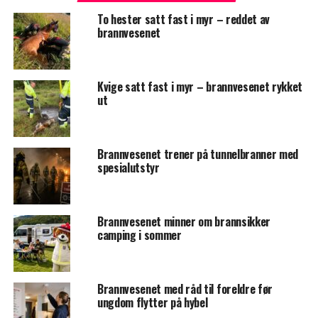
To hester satt fast i myr – reddet av
brannvesenet
Kvige satt fast i myr – brannvesenet rykket
ut
Brannvesenet trener på tunnelbranner med
spesialutstyr
Brannvesenet minner om brannsikker
camping i sommer
Brannvesenet med råd til foreldre før
ungdom flytter på hybel