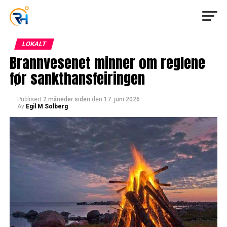
LOKALT
Brannvesenet minner om reglene
før sankthansfeiringen
Publisert
2 måneder siden
den
17. juni 2026
Av
Egil M Solberg