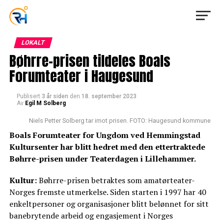
LOKALT
Bøhrre-prisen tildeles Boals
Forumteater i Haugesund
Publisert
3 år siden
den
18. september 2023
Av
Egil M Solberg
Niels Petter Solberg tar imot prisen. FOTO: Haugesund kommune
Boals Forumteater for Ungdom ved Hemmingstad
Kultursenter har blitt hedret med den ettertraktede
Bøhrre-prisen under Teaterdagen i Lillehammer.
Kultur:
Bøhrre-prisen betraktes som amatørteater-
Norges fremste utmerkelse. Siden starten i 1997 har 40
enkeltpersoner og organisasjoner blitt belønnet for sitt
banebrytende arbeid og engasjement i Norges