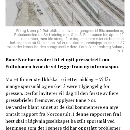
Et tog kjører på Østfoldbanen over inngangene til Blixtunnelen og
Roåstunnelen fra Ski i retning mot Oslo S. Follobanen ble åpnet 12.
desember, men ble stengt åtte dager senere etter en brann i et
koblingshus på Ski stasjon. Nå er det klart at prestisjeprosjektet til 37
milliarder kroner holdes stengt inntil videre. Foto: Stian Lysberg Solum /
NTB
Bane Nor har invitert til et nytt pressetreff om
Follobanen hvor de vil legge fram ny informasjon.
Møtet finner sted klokka 16 i ettermiddag. – Vi får
mange spørsmål og ønsker å være tilgjengelig for
pressen. Derfor inviterer vi i dag til den første av flere
pressebriefer fremover, opplyser Bane Nor.
De varsler blant annet at de skal kommentere en mye
omtalt rapport fra Norconsult. I denne rapporten fra i
høst skal rådgivningsselskapet ha stilt spørsmål ved
løsningen som det i senere tid har oppstått problemer