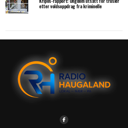
Kripos-rapport: Ungdom utsatt for trusler
etter voldsoppdrag fra kriminelle