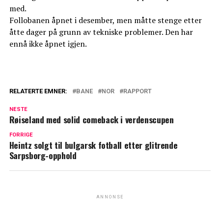
med.
Follobanen åpnet i desember, men måtte stenge etter
åtte dager på grunn av tekniske problemer. Den har
ennå ikke åpnet igjen.
RELATERTE EMNER:
BANE
NOR
RAPPORT
NESTE
Røiseland med solid comeback i verdenscupen
FORRIGE
Heintz solgt til bulgarsk fotball etter glitrende
Sarpsborg-opphold
ANNONSE