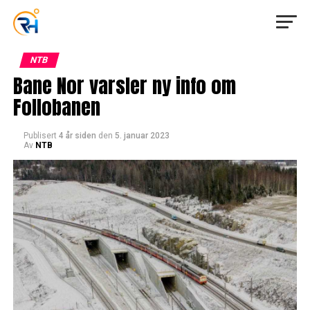
NTB
Bane Nor varsler ny info om
Follobanen
Publisert
4 år siden
den
5. januar 2023
Av
NTB