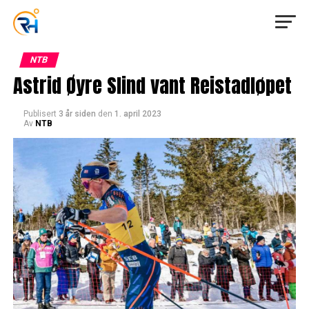
NTB
Astrid Øyre Slind vant Reistadløpet
Publisert
3 år siden
den
1. april 2023
Av
NTB