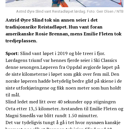
Astrid Øyre Slind vant Reistadløpet lørdag. Foto: Geir Olsen / NTB
Astrid Øyre Slind tok sin annen seier i det
tradisjonsrike Reistadløpet. Hun vant foran
amerikanske Rosie Brennan, mens Emilie Fleten tok
tredjeplassen.
Sport
: Slind vant løpet i 2019 og ble treer i fjor.
Lørdagens triumf var hennes fjerde seier i Ski Classics
denne sesongen.Løperen fra Oppdal avgjorde løpet på
de siste kilometerne i løpet som gikk over fem mil. Den
norske løperen hadde betydelig bedre glid på skiene i de
siste utforkjøringene og fikk noen meter som hun holdt
til mål.
Slind ledet med litt over 40 sekunder opp stigningen
Orta etter 13,5 kilometer. Avstanden til Emilie Fleten og
Magni Smedås var blitt rundt 1.50 minutter.
Det var tydeligvis tungt å gå i tet hvor nysnøen kanskje