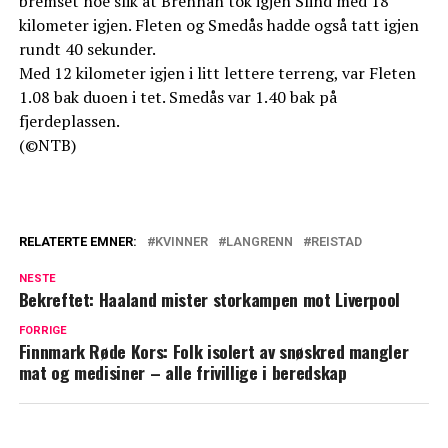
bremset noe slik at Brennan tok igjen Slind med 18
kilometer igjen. Fleten og Smedås hadde også tatt igjen
rundt 40 sekunder.
Med 12 kilometer igjen i litt lettere terreng, var Fleten
1.08 bak duoen i tet. Smedås var 1.40 bak på
fjerdeplassen.
(©NTB)
RELATERTE EMNER:
KVINNER
LANGRENN
REISTAD
NESTE
Bekreftet: Haaland mister storkampen mot Liverpool
FORRIGE
Finnmark Røde Kors: Folk isolert av snøskred mangler
mat og medisiner – alle frivillige i beredskap