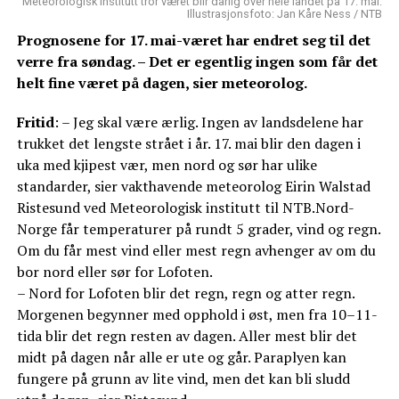
Meteorologisk institutt tror været blir dårlig over hele landet på 17. mai.
Illustrasjonsfoto: Jan Kåre Ness / NTB
Prognosene for 17. mai-været har endret seg til det
verre fra søndag. – Det er egentlig ingen som får det
helt fine været på dagen, sier meteorolog.
Fritid
: – Jeg skal være ærlig. Ingen av landsdelene har
trukket det lengste strået i år. 17. mai blir den dagen i
uka med kjipest vær, men nord og sør har ulike
standarder, sier vakthavende meteorolog Eirin Walstad
Ristesund ved Meteorologisk institutt til NTB.Nord-
Norge får temperaturer på rundt 5 grader, vind og regn.
Om du får mest vind eller mest regn avhenger av om du
bor nord eller sør for Lofoten.
– Nord for Lofoten blir det regn, regn og atter regn.
Morgenen begynner med opphold i øst, men fra 10–11-
tida blir det regn resten av dagen. Aller mest blir det
midt på dagen når alle er ute og går. Paraplyen kan
fungere på grunn av lite vind, men det kan bli sludd