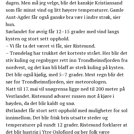
dagen. Men må jeg velge, blir det kanskje Kristiansand
som får minst vind og litt høyere temperaturer. Gamle
Aust-Agder får også ganske bra vær i indre strøk, sier
hun.
Sørlandet for øvrig får 12–15 grader med vind langs
kysten og stort sett opphold.
– Vi får ta det været vi får, sier Ristesund.
– Trøndelag har trukket det korteste strået. Her blir det
stiv kuling og regnbyger rett inn Trondheimsfjorden fra
nordvest, og det kan bli blaff av sterk kuling på kysten.
Det blir også kjølig, med 5–7 grader. Mest regn blir det
sør for Trondheimsfjorden, sier meteorologen.
Natt til 17. mai vil snøgrensa ligge ned til 200 meter på
Vestlandet. Ristesund advarer russen mot å kjøre i
høyden, da det blir kaldt og snø.
Østlandet får stort sett opphold med muligheter for sol
innimellom. Det blir frisk bris utsatte steder og
temperaturer på rundt 12 grader. Ristesund forklarer at
det blir hustrig i Ytre Oslofjord og ber folk være