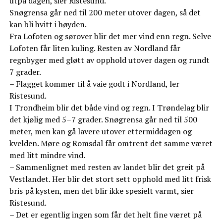
utpå dagen, sier Ristesund.
Snøgrensa går ned til 200 meter utover dagen, så det
kan bli hvitt i høyden.
Fra Lofoten og sørover blir det mer vind enn regn. Selve
Lofoten får liten kuling. Resten av Nordland får
regnbyger med gløtt av opphold utover dagen og rundt
7 grader.
– Flagget kommer til å vaie godt i Nordland, ler
Ristesund.
I Trondheim blir det både vind og regn. I Trøndelag blir
det kjølig med 5–7 grader. Snøgrensa går ned til 500
meter, men kan gå lavere utover ettermiddagen og
kvelden. Møre og Romsdal får omtrent det samme været
med litt mindre vind.
– Sammenlignet med resten av landet blir det greit på
Vestlandet. Her blir det stort sett opphold med litt frisk
bris på kysten, men det blir ikke spesielt varmt, sier
Ristesund.
– Det er egentlig ingen som får det helt fine været på