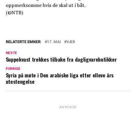
oppmerksomme hvis de skal ut i båt.
(©NTB)
RELATERTE EMNER:
17. MAI
VÆR
NESTE
Suppekvast trekkes tilbake fra dagligvarebutikker
FORRIGE
Syria på møte i Den arabiske liga etter elleve års
utestengelse
ANNONSE