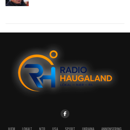
HJEM
LOKALT
NTB
USA
SPORT
UKRAINA
ANNONSERING