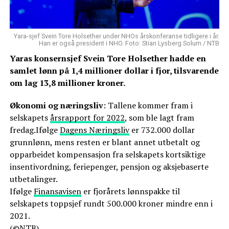
Yara-sjef Svein Tore Holsether under NHOs årskonferanse tidligere i år.
Han er også president i NHO. Foto: Stian Lysberg Solum / NTB
Yaras konsernsjef Svein Tore Holsether hadde en
samlet lønn på 1,4 millioner dollar i fjor, tilsvarende
om lag 13,8 millioner kroner.
Økonomi og næringsliv
: Tallene kommer fram i
selskapets
årsrapport for 2022
, som ble lagt fram
fredag.Ifølge
Dagens Næringsliv
er 732.000 dollar
grunnlønn, mens resten er blant annet utbetalt og
opparbeidet kompensasjon fra selskapets kortsiktige
insentivordning, feriepenger, pensjon og aksjebaserte
utbetalinger.
Ifølge
Finansavisen
er fjorårets lønnspakke til
selskapets toppsjef rundt 500.000 kroner mindre enn i
2021.
(©NTB)