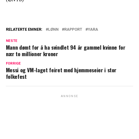
RELATERTE EMNER:
LØNN
RAPPORT
YARA
NESTE
Mann dømt for å ha svindlet 94 år gammel kvinne for
nær to millioner kroner
FORRIGE
Messi og VM-laget feiret med hjemmeseier i stor
folkefest
ANNONSE