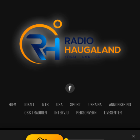
HJEM
LOKALT
NTB
USA
SPORT
UKRAINA
ANNONSERING
OSS I RADIOEN
INTERVJU
PERSONVERN
LIVESENTER
×
Copyright © 2026 A-Media AS | Radio Haugaland - Haraldsgata 114,