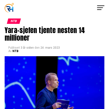
NTB
Yara-sjefen tjente nesten 14
millioner
Publisert
3 år siden
den
24. mars 2023
Av
NTB