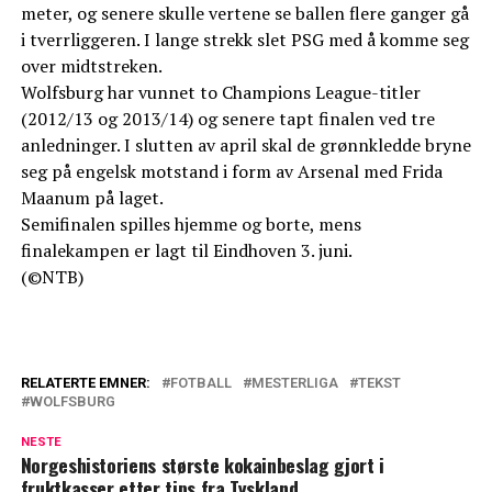
meter, og senere skulle vertene se ballen flere ganger gå
i tverrliggeren. I lange strekk slet PSG med å komme seg
over midtstreken.
Wolfsburg har vunnet to Champions League-titler
(2012/13 og 2013/14) og senere tapt finalen ved tre
anledninger. I slutten av april skal de grønnkledde bryne
seg på engelsk motstand i form av Arsenal med Frida
Maanum på laget.
Semifinalen spilles hjemme og borte, mens
finalekampen er lagt til Eindhoven 3. juni.
(©NTB)
RELATERTE EMNER:
FOTBALL
MESTERLIGA
TEKST
WOLFSBURG
NESTE
Norgeshistoriens største kokainbeslag gjort i
fruktkasser etter tips fra Tyskland