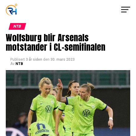
NTB
Wolfsburg blir Arsenals
motstander i CL-semifinalen
Publisert
3 år siden
den
30. mars 2023
Av
NTB