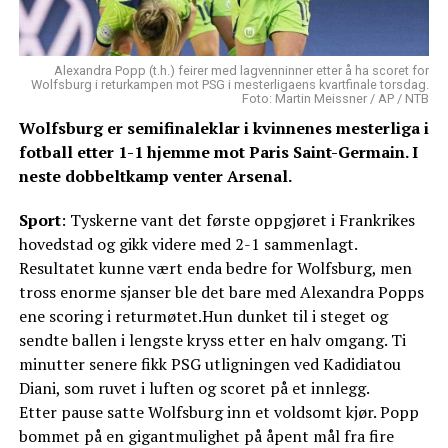
Alexandra Popp (t.h.) feirer med lagvenninner etter å ha scoret for
Wolfsburg i returkampen mot PSG i mesterligaens kvartfinale torsdag.
Foto: Martin Meissner / AP / NTB
Wolfsburg er semifinaleklar i kvinnenes mesterliga i
fotball etter 1-1 hjemme mot Paris Saint-Germain. I
neste dobbeltkamp venter Arsenal.
Sport
: Tyskerne vant det første oppgjøret i Frankrikes
hovedstad og gikk videre med 2-1 sammenlagt.
Resultatet kunne vært enda bedre for Wolfsburg, men
tross enorme sjanser ble det bare med Alexandra Popps
ene scoring i returmøtet.Hun dunket til i steget og
sendte ballen i lengste kryss etter en halv omgang. Ti
minutter senere fikk PSG utligningen ved Kadidiatou
Diani, som ruvet i luften og scoret på et innlegg.
Etter pause satte Wolfsburg inn et voldsomt kjør. Popp
bommet på en gigantmulighet på åpent mål fra fire