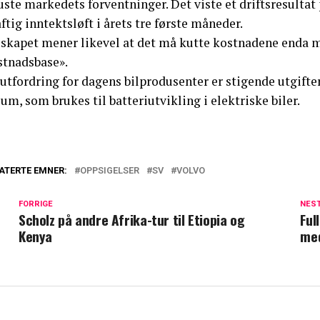
ste markedets forventninger. Det viste et driftsresultat
ftig inntektsløft i årets tre første måneder.
lskapet mener likevel at det må kutte kostnadene enda me
stnadsbase».
utfordring for dagens bilprodusenter er stigende utgifte
ium, som brukes til batteriutvikling i elektriske biler.
ATERTE EMNER:
OPPSIGELSER
SV
VOLVO
FORRIGE
NES
Scholz på andre Afrika-tur til Etiopia og
Ful
Kenya
med