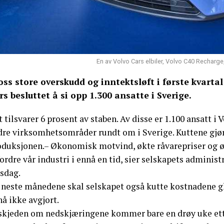
En av Volvo Cars elbiler, Volvo C40 Recharge,
oss store overskudd og inntektsløft i første kvarta
rs besluttet å si opp 1.300 ansatte i Sverige.
 tilsvarer 6 prosent av staben. Av disse er 1.100 ansatt i 
re virksomhetsområder rundt om i Sverige. Kuttene gjøres
oduksjonen.– Økonomisk motvind, økte råvarepriser og øk
ordre vår industri i ennå en tid, sier selskapets admini
rsdag.
 neste månedene skal selskapet også kutte kostnadene gl
å ikke avgjort.
skjeden om nedskjæringene kommer bare en drøy uke etter