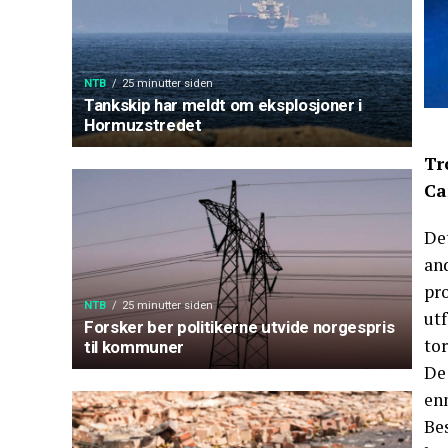
NTB
25 minutter siden
Tankskip har meldt om eksplosjoner i
Hormuzstredet
Tr
Ca
Det
and
pr
NTB
25 minutter siden
utf
Forsker ber politikerne utvide norgespris
to
til kommuner
De
enn
Be