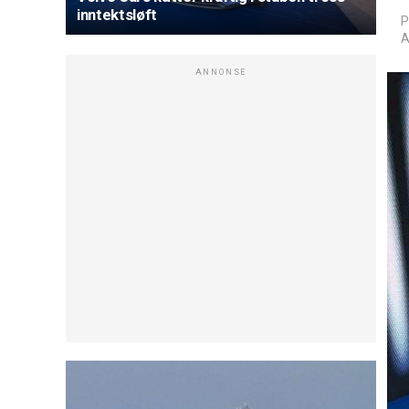
inntektsløft
P
A
ANNONSE