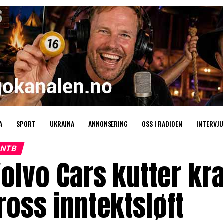
A
SPORT
UKRAINA
ANNONSERING
OSS I RADIOEN
INTERVJU
NTB
olvo Cars kutter kra
ross inntektsløft