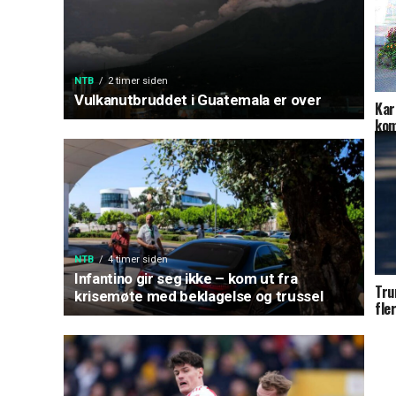
NTB
2 timer siden
Vulkanutbruddet i Guatemala er over
Kar
ko
NTB
4 timer siden
Infantino gir seg ikke – kom ut fra
Tru
krisemøte med beklagelse og trussel
fle