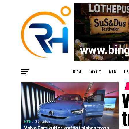
HJEM
LOKALT
NTB
US
V
t
NTB
3 år siden
Volvo Cars kutter kraftig i staben tross