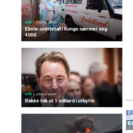
NTB
2 timer siden
Ebola-smittetall i Kongo nærmer seg
4000
NTB
2 timer siden
Røkke tok ut 1 milliard i utbytte