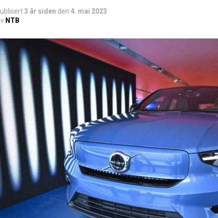
ublisert
3 år siden
den
4. mai 2023
v
NTB