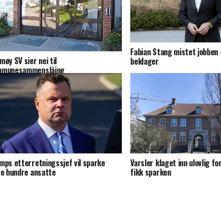
Fabian Stang mistet jobben 
møy SV sier nei til
beklager
mmunesammenslåing
mps etterretningssjef vil sparke
Varsler klaget inn ulovlig f
re hundre ansatte
fikk sparken