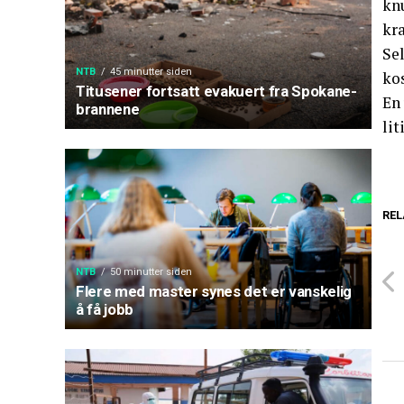
knu
kra
Se
NTB
45 minutter siden
ko
Titusener fortsatt evakuert fra Spokane-
En 
brannene
lit
REL
NTB
50 minutter siden
Flere med master synes det er vanskelig
å få jobb