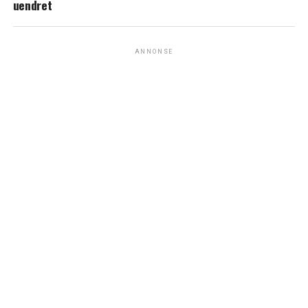
uendret
ANNONSE