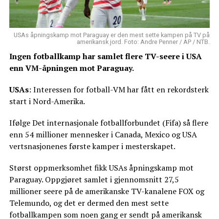
USAs åpningskamp mot Paraguay er den mest sette kampen på TV på
amerikansk jord. Foto: Andre Penner / AP / NTB.
Ingen fotballkamp har samlet flere TV-seere i USA
enn VM-åpningen mot Paraguay.
USAs
: Interessen for fotball-VM har fått en rekordsterk
start i Nord-Amerika.
Ifølge Det internasjonale fotballforbundet (Fifa) så flere
enn 54 millioner mennesker i Canada, Mexico og USA
vertsnasjonenes første kamper i mesterskapet.
Størst oppmerksomhet fikk USAs åpningskamp mot
Paraguay. Oppgjøret samlet i gjennomsnitt 27,5
millioner seere på de amerikanske TV-kanalene FOX og
Telemundo, og det er dermed den mest sette
fotballkampen som noen gang er sendt på amerikansk