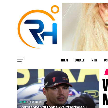
HJEM
LOKALT
NTB
US
V
NTB
3 år siden
Verstappen til topps kvalifiseringen i