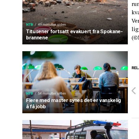
run
kv
Ve
NTB
49 minutter siden
lig
Titusener fortsatt evakuert fra Spokane-
(©
brannene
REL
NTB
54 minutter siden
Flere med master synes det er vanskelig
å få jobb