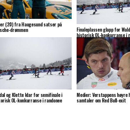
er (20) fra Haugesund satser på
Finaleplassen glapp for Wald
rsche-drømmen
historisk OL-konkurranse i 
dal og Klette klar for semifinale i
Medier: Verstappens høyre h
torisk OL-konkurranse i randonee
samtaler om Red Bull-exit