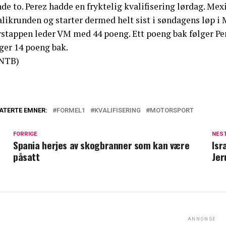
de to. Perez hadde en fryktelig kvalifisering lørdag. Mexi
alikrunden og starter dermed helt sist i søndagens løp i
rstappen leder VM med 44 poeng. Ett poeng bak følger P
ger 14 poeng bak.
NTB)
ATERTE EMNER:
FORMEL1
KVALIFISERING
MOTORSPORT
FORRIGE
NES
Spania herjes av skogbranner som kan være
Isr
påsatt
Jer
ANNONSE