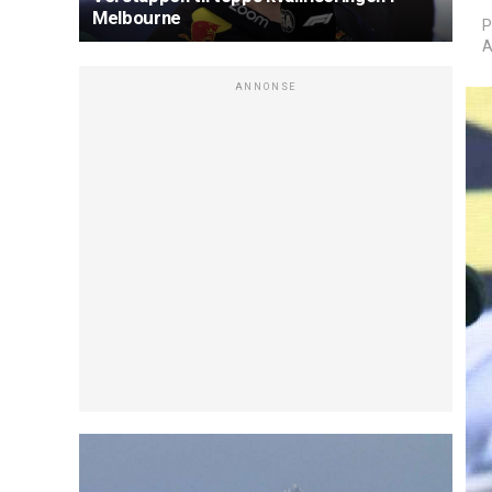
Melbourne
P
A
ANNONSE