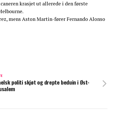
caneren krasjet ut allerede i den første
 Melbourne.
erez, mens Aston Martin-fører Fernando Alonso
TE
aelsk politi skjøt og drepte beduin i Øst-
usalem