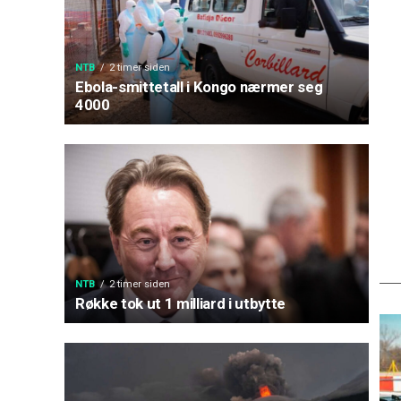
NTB
2 timer siden
Ebola-smittetall i Kongo nærmer seg
4000
NTB
2 timer siden
Røkke tok ut 1 milliard i utbytte