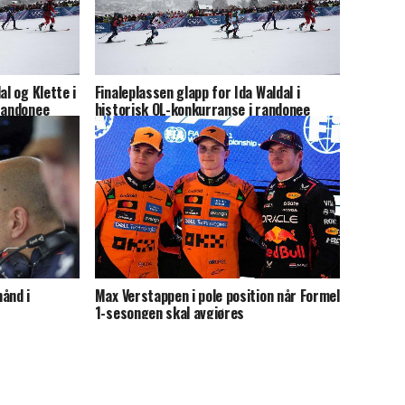
al og Klette i
Finaleplassen glapp for Ida Waldal i
randonee
historisk OL-konkurranse i randonee
ånd i
Max Verstappen i pole position når Formel
1-sesongen skal avgjøres