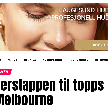
A
SPORT
UKRAINA
ANNONSERING
OSS I RADIOEN
INTERVJU
NTB
erstappen til topps 
Melbourne