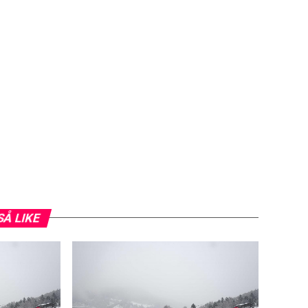
SÅ LIKE