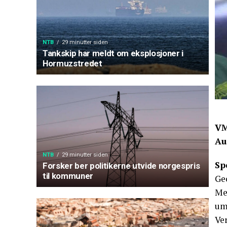
NTB
29 minutter siden
Tankskip har meldt om eksplosjoner i
Hormuzstredet
VM
Au
NTB
29 minutter siden
Sp
Forsker ber politikerne utvide norgespris
til kommuner
Ge
Mer
um
Ver