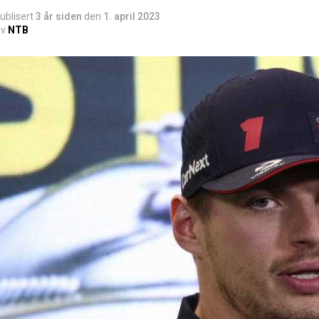
ublisert
3 år siden
den
1. april 2023
v
NTB