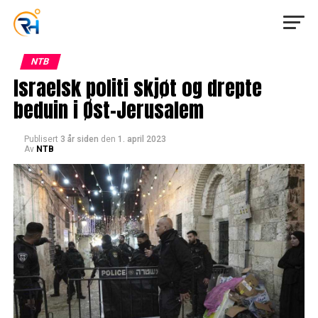
NTB
Israelsk politi skjøt og drepte
beduin i Øst-Jerusalem
Publisert
3 år siden
den
1. april 2023
Av
NTB