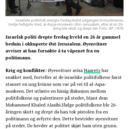
Israelske politifolk stengte fredag kveld adgangen til muslimenes
tredje helligste sted, al-Aqsa-moskeen i Øst-Jerusalem, etter at en 26-
åring ble skutt og drept der. Foto: AP / NTB
Israelsk politi drepte fredag kveld en 26 år gammel
beduin i okkuperte Øst-Jerusalem. Øyenvitner
avviser at han forsøkte å ta våpenet fra en
politimann.
Krig og konflikter
: Øyenvitner avisa
Haaretz
har
snakket med, forteller at de israelske politifolkene først
stanset en ung kvinne som var på vei til al-Aqsa-
moskeen. Det utløste en hissig diskusjon mellom
politifolkene og palestinere på stedet, blant dem
Mohammed Khaled Alasibi.Ifølge politifolkene ble 26-
åringen skutt og drept da han tok pistolen fra en
politimann og avfyrte den. Dette bestrider øyenvitner
på stedet. De hevder at politiet skjøt ham uten grunn.