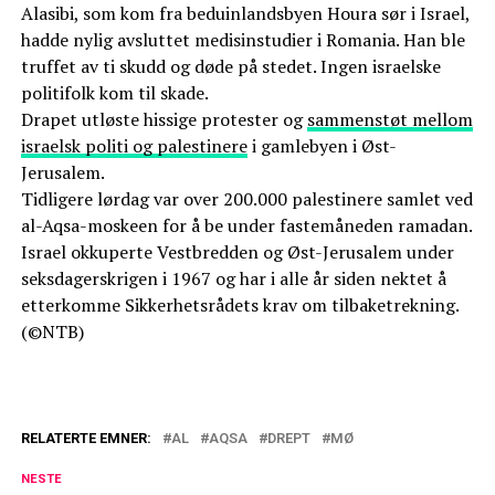
Alasibi, som kom fra beduinlandsbyen Houra sør i Israel,
hadde nylig avsluttet medisinstudier i Romania. Han ble
truffet av ti skudd og døde på stedet. Ingen israelske
politifolk kom til skade.
Drapet utløste hissige protester og
sammenstøt mellom
israelsk politi og palestinere
i gamlebyen i Øst-
Jerusalem.
Tidligere lørdag var over 200.000 palestinere samlet ved
al-Aqsa-moskeen for å be under fastemåneden ramadan.
Israel okkuperte Vestbredden og Øst-Jerusalem under
seksdagerskrigen i 1967 og har i alle år siden nektet å
etterkomme Sikkerhetsrådets krav om tilbaketrekning.
(©NTB)
RELATERTE EMNER:
AL
AQSA
DREPT
MØ
NESTE