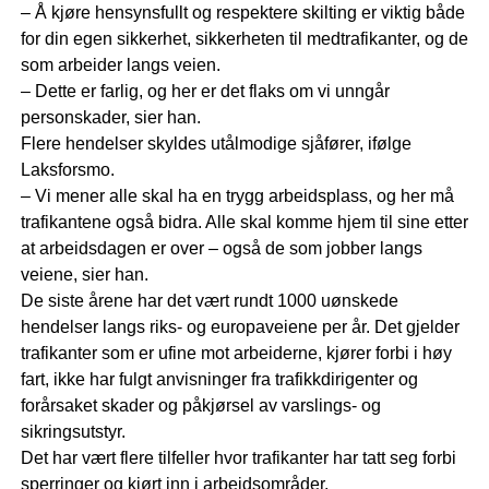
– Å kjøre hensynsfullt og respektere skilting er viktig både
for din egen sikkerhet, sikkerheten til medtrafikanter, og de
som arbeider langs veien.
– Dette er farlig, og her er det flaks om vi unngår
personskader, sier han.
Flere hendelser skyldes utålmodige sjåfører, ifølge
Laksforsmo.
– Vi mener alle skal ha en trygg arbeidsplass, og her må
trafikantene også bidra. Alle skal komme hjem til sine etter
at arbeidsdagen er over – også de som jobber langs
veiene, sier han.
De siste årene har det vært rundt 1000 uønskede
hendelser langs riks- og europaveiene per år. Det gjelder
trafikanter som er ufine mot arbeiderne, kjører forbi i høy
fart, ikke har fulgt anvisninger fra trafikkdirigenter og
forårsaket skader og påkjørsel av varslings- og
sikringsutstyr.
Det har vært flere tilfeller hvor trafikanter har tatt seg forbi
sperringer og kjørt inn i arbeidsområder.