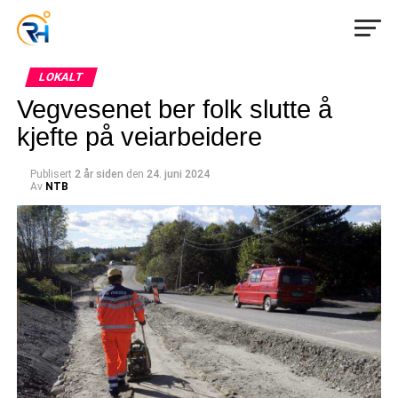
LOKALT
Vegvesenet ber folk slutte å
kjefte på veiarbeidere
Publisert
2 år siden
den
24. juni 2024
Av
NTB