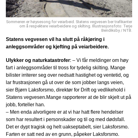
Sommeren er høysesong for veiarbeid. Statens vegvesen ber trafikanter
om å respektere veiarbeidere og skilting. Illustrasjonsfoto: Terje
Bendiksby / NTB.
Statens vegvesen vil ha slutt på råkjøring i
anleggsområder og kjefting på veiarbeidere.
Ulykker og naturkatastrofer
: – Vi får meldinger om høy
fart i anleggsområder til tross for tydelig skilting. Mange
bilister irriterer seg over nedsatt hastighet og ventetid, og
lar frustrasjonen gå ut over de som jobber langs veien,
sier Bjørn Laksforsmo, direktør for Drift og vedlikehold i
Statens vegvesen.Mange rapporterer at de blir skjelt ut på
jobb, forteller han.
– Men enda alvorligere er at vi har hatt flere hendelser
som har resultert i personskader og til og med dødsfall.
Det er dypt tragisk og helt uakseptabelt, sier Laksforsmo.
Farten er satt ned av en grunn, påpeker Laksforsmo.