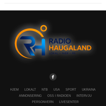
HJEM
LOKALT
NTB
USA
SPORT
UKRAINA
ANNONSERING
OSS I RADIOEN
INTERVJU
PERSONVERN
LIVESENTER