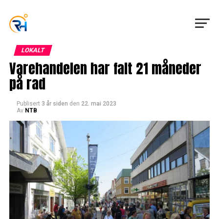
LOKALT
Varehandelen har falt 21 måneder
på rad
Publisert
3 år siden
den
22. mai 2023
Av
NTB