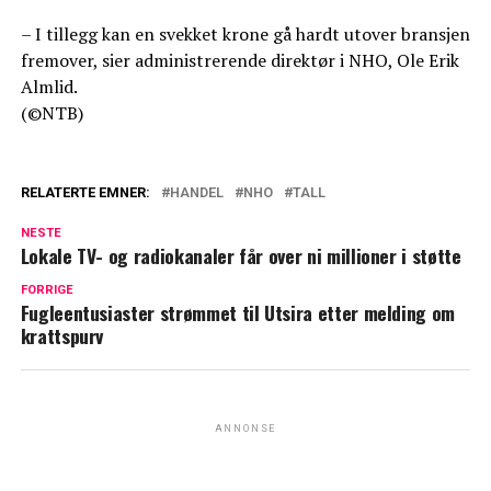
– I tillegg kan en svekket krone gå hardt utover bransjen
fremover, sier administrerende direktør i NHO, Ole Erik
Almlid.
(©NTB)
RELATERTE EMNER:
HANDEL
NHO
TALL
NESTE
Lokale TV- og radiokanaler får over ni millioner i støtte
FORRIGE
Fugleentusiaster strømmet til Utsira etter melding om
krattspurv
ANNONSE