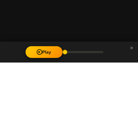
×
Play