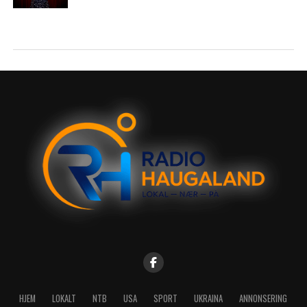
HJEM
LOKALT
NTB
USA
SPORT
UKRAINA
ANNONSERING