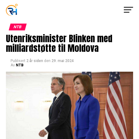
NTB
Utenriksminister Blinken med
milliardstøtte til Moldova
Publisert
2 år siden
den
29. mai 2024
Av
NTB