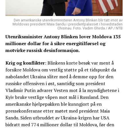
Den amerikanske utenriksministeren Antony Blinken blir tatt imot av
Moldovas president Maia Sandu i presidentpalasset i hovedstaden
Chisinau. Foto. Vadim Ghirda / AP / NTB
Utenriksminister Antony Blinken lover Moldova 135
millioner dollar for å sikre energitilførsel og
motvirke russisk desinformasjon.
Krig og konflikter
: Blinkens korte besøk var ment å
forsikre Moldova om vestlig støtte på et tidspunkt da
nabolandet Ukraina sliter med å demme opp for den
russiske offensiven i øst, samtidig som president
Vladimir Putin advarer Vesten mot å la myndighetene i
Kyiv bruke vestlige våpen mot mål i Russland. Den
amerikanske hjelpepakken ble kunngjort på en
pressekonferanse etter møtet med president Maia
Sandu. Siden utbruddet av Ukraina-krigen har USA
bidratt med 774 millioner dollar til Moldova, før den