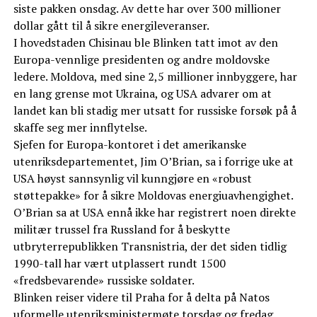
siste pakken onsdag. Av dette har over 300 millioner
dollar gått til å sikre energileveranser.
I hovedstaden Chisinau ble Blinken tatt imot av den
Europa-vennlige presidenten og andre moldovske
ledere. Moldova, med sine 2,5 millioner innbyggere, har
en lang grense mot Ukraina, og USA advarer om at
landet kan bli stadig mer utsatt for russiske forsøk på å
skaffe seg mer innflytelse.
Sjefen for Europa-kontoret i det amerikanske
utenriksdepartementet, Jim O’Brian, sa i forrige uke at
USA høyst sannsynlig vil kunngjøre en «robust
støttepakke» for å sikre Moldovas energiuavhengighet.
O’Brian sa at USA ennå ikke har registrert noen direkte
militær trussel fra Russland for å beskytte
utbryterrepublikken Transnistria, der det siden tidlig
1990-tall har vært utplassert rundt 1500
«fredsbevarende» russiske soldater.
Blinken reiser videre til Praha for å delta på Natos
uformelle utenriksministermøte torsdag og fredag.