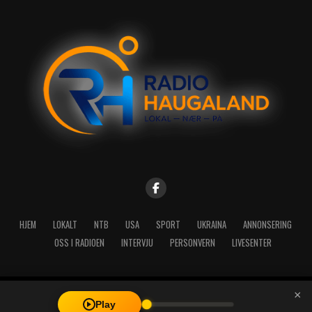
HJEM
LOKALT
NTB
USA
SPORT
UKRAINA
ANNONSERING
OSS I RADIOEN
INTERVJU
PERSONVERN
LIVESENTER
×
Copyright © 2026 A-Media AS | Radio Haugaland - Haraldsgata 114,
Play
5527 Haugesund - Mail: post@radioh.no - Telefon: 52717273