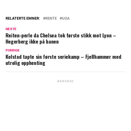
RELATERTE EMNER:
RENTE
USA
NESTE
Reiten-perle da Chelsea tok første stikk mot Lyon –
Hegerberg ikke på banen
FORRIGE
Kolstad tapte sin første seriekamp – Fjellhammer med
utrolig opphenting
ANNONSE