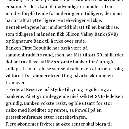
er sunn. At det «kan bli nødvendig» er imidlertid en
mindre forpliktende formulering enn tidligere, der man
har uttalt at ytterligere rentehevinger vil skje.
Rentehevingene har imidlertid bidratt til en bankkrise,
som tidligere i måneden fikk Silicon Valley Bank (SVB)
og Signature Bank til å ryke over ende.
Banken First Republic har også vært på
sammenbruddets rand, men har fått tilført 30 milliarder
dollar fra elleve av USAs største banker for å unngå
kollaps. I sin uttalelse sier sentralbanken at uroen trolig
vil føre til strammere kreditt og påvirke økonomien
framover.
– Federal Reserve må styrke tilsyn og regulering av
bankene. På et grunnleggende nivå sviktet SVB-ledelsen
grundig. Banken vokste raskt, og ble utsatt for stor
risiko med likviditet og renter, sa Powell på en
pressekonferanse etter rentehevingen.
Flere økonomer frykter at økte renter skal bidra til