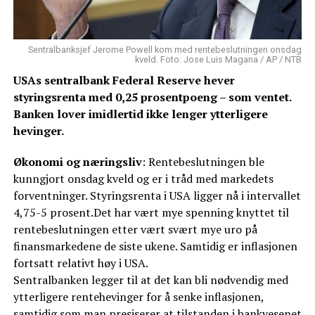
Sentralbanksjef Jerome Powell kom med rentebeslutningen onsdag
kveld. Foto: Jose Luis Magana / AP / NTB
USAs sentralbank Federal Reserve hever
styringsrenta med 0,25 prosentpoeng – som ventet.
Banken lover imidlertid ikke lenger ytterligere
hevinger.
Økonomi og næringsliv
: Rentebeslutningen ble
kunngjort onsdag kveld og er i tråd med markedets
forventninger. Styringsrenta i USA ligger nå i intervallet
4,75-5 prosent.Det har vært mye spenning knyttet til
rentebeslutningen etter vært svært mye uro på
finansmarkedene de siste ukene. Samtidig er inflasjonen
fortsatt relativt høy i USA.
Sentralbanken legger til at det kan bli nødvendig med
ytterligere rentehevinger for å senke inflasjonen,
samtidig som man presiserer at tilstanden i bankvesenet