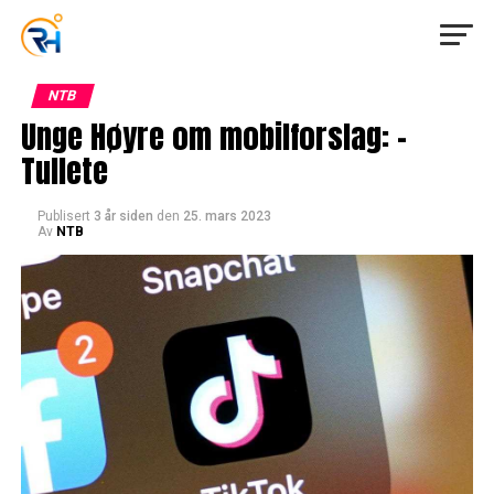
NTB
Unge Høyre om mobilforslag: –
Tullete
Publisert
3 år siden
den
25. mars 2023
Av
NTB