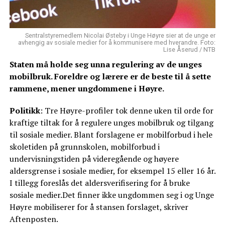
Sentralstyremedlem Nicolai Østeby i Unge Høyre sier at de unge er
avhengig av sosiale medier for å kommunisere med hverandre. Foto:
Lise Åserud / NTB
Staten må holde seg unna regulering av de unges
mobilbruk. Foreldre og lærere er de beste til å sette
rammene, mener ungdommene i Høyre.
Politikk
: Tre Høyre-profiler tok denne uken til orde for
kraftige tiltak for å regulere unges mobilbruk og tilgang
til sosiale medier. Blant forslagene er mobilforbud i hele
skoletiden på grunnskolen, mobilforbud i
undervisningstiden på videregående og høyere
aldersgrense i sosiale medier, for eksempel 15 eller 16 år.
I tillegg foreslås det aldersverifisering for å bruke
sosiale medier.Det finner ikke ungdommen seg i og Unge
Høyre mobiliserer for å stansen forslaget, skriver
Aftenposten.