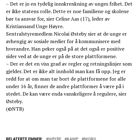
– Det er jo en tydelig innskrenkning av unges frihet. Det
er ikke statens rolle. Dette er noe familiene og skolene
bør ta ansvar for, sier Celine Aas (17), leder av
Kristiansand Unge Høyre.
Sentralstyremedlem Nicolai Østeby sier at de unge er
avhengig av sosiale medier for å kommunisere med
hverandre. Han peker også på at det også er positive
sider ved at de unge er på de store plattformene.
– Der er det en viss grad av regler og retningslinjer som
gjelder. Det er ikke alt innhold man kan få opp. Jeg er
redd for at om man tar bort de plattformene for alle
under 16 år, finner de andre plattformer å være på i
stedet. De kan være enda vanskeligere å regulere, sier
Østeby.
(©NTB)
RELATERTE EMNER:
HØYRE
KAMP
MOBIL