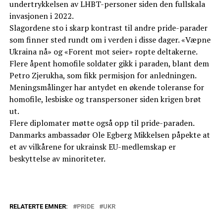
undertrykkelsen av LHBT-personer siden den fullskala
invasjonen i 2022.
Slagordene sto i skarp kontrast til andre pride-parader
som finner sted rundt om i verden i disse dager. «Væpne
Ukraina nå» og «Forent mot seier» ropte deltakerne.
Flere åpent homofile soldater gikk i paraden, blant dem
Petro Zjerukha, som fikk permisjon for anledningen.
Meningsmålinger har antydet en økende toleranse for
homofile, lesbiske og transpersoner siden krigen brøt
ut.
Flere diplomater møtte også opp til pride-paraden.
Danmarks ambassadør Ole Egberg Mikkelsen påpekte at
et av vilkårene for ukrainsk EU-medlemskap er
beskyttelse av minoriteter.
RELATERTE EMNER:
PRIDE
UKR