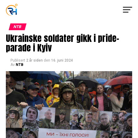
NTB
Ukrainske soldater gikk i pride-
parade i Kyiv
Publisert
2 år siden
den
16. juni 2024
Av
NTB