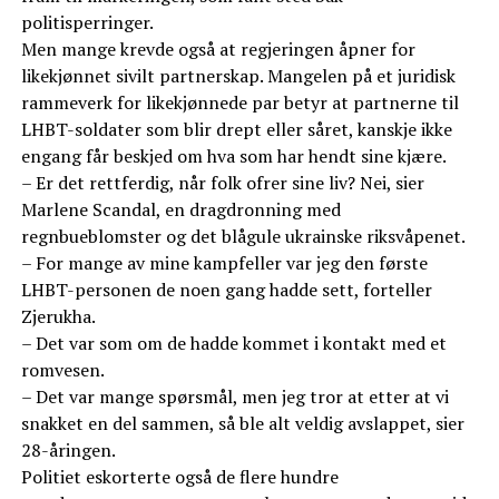
politisperringer.
Men mange krevde også at regjeringen åpner for
likekjønnet sivilt partnerskap. Mangelen på et juridisk
rammeverk for likekjønnede par betyr at partnerne til
LHBT-soldater som blir drept eller såret, kanskje ikke
engang får beskjed om hva som har hendt sine kjære.
– Er det rettferdig, når folk ofrer sine liv? Nei, sier
Marlene Scandal, en dragdronning med
regnbueblomster og det blågule ukrainske riksvåpenet.
– For mange av mine kampfeller var jeg den første
LHBT-personen de noen gang hadde sett, forteller
Zjerukha.
– Det var som om de hadde kommet i kontakt med et
romvesen.
– Det var mange spørsmål, men jeg tror at etter at vi
snakket en del sammen, så ble alt veldig avslappet, sier
28-åringen.
Politiet eskorterte også de flere hundre