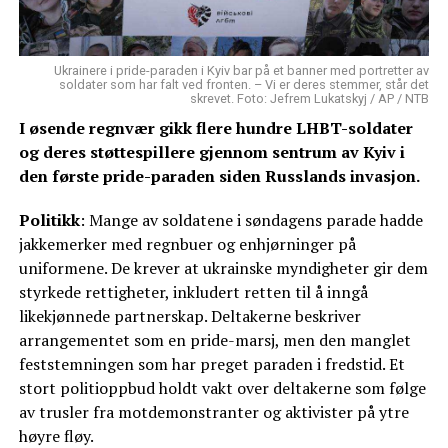
Ukrainere i pride-paraden i Kyiv bar på et banner med portretter av
soldater som har falt ved fronten. – Vi er deres stemmer, står det
skrevet. Foto: Jefrem Lukatskyj / AP / NTB
I øsende regnvær gikk flere hundre LHBT-soldater
og deres støttespillere gjennom sentrum av Kyiv i
den første pride-paraden siden Russlands invasjon.
Politikk
: Mange av soldatene i søndagens parade hadde
jakkemerker med regnbuer og enhjørninger på
uniformene. De krever at ukrainske myndigheter gir dem
styrkede rettigheter, inkludert retten til å inngå
likekjønnede partnerskap. Deltakerne beskriver
arrangementet som en pride-marsj, men den manglet
feststemningen som har preget paraden i fredstid. Et
stort politioppbud holdt vakt over deltakerne som følge
av trusler fra motdemonstranter og aktivister på ytre
høyre fløy.