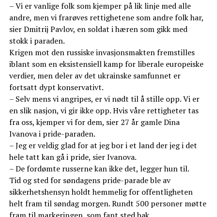
– Vi er vanlige folk som kjemper på lik linje med alle
andre, men vi frarøves rettighetene som andre folk har,
sier Dmitrij Pavlov, en soldat i hæren som gikk med
stokk i paraden.
Krigen mot den russiske invasjonsmakten fremstilles
iblant som en eksistensiell kamp for liberale europeiske
verdier, men deler av det ukrainske samfunnet er
fortsatt dypt konservativt.
– Selv mens vi angripes, er vi nødt til å stille opp. Vi er
en slik nasjon, vi gir ikke opp. Hvis våre rettigheter tas
fra oss, kjemper vi for dem, sier 27 år gamle Dina
Ivanova i pride-paraden.
– Jeg er veldig glad for at jeg bor i et land der jeg i det
hele tatt kan gå i pride, sier Ivanova.
– De fordømte russerne kan ikke det, legger hun til.
Tid og sted for søndagens pride-parade ble av
sikkerhetshensyn holdt hemmelig for offentligheten
helt fram til søndag morgen. Rundt 500 personer møtte
fram til markeringen, som fant sted bak