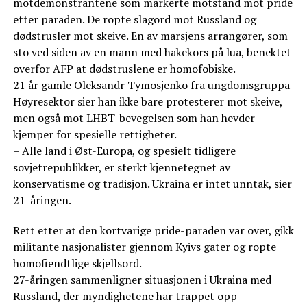
motdemonstrantene som markerte motstand mot pride
etter paraden. De ropte slagord mot Russland og
dødstrusler mot skeive. En av marsjens arrangører, som
sto ved siden av en mann med hakekors på lua, benektet
overfor AFP at dødstruslene er homofobiske.
21 år gamle Oleksandr Tymosjenko fra ungdomsgruppa
Høyresektor sier han ikke bare protesterer mot skeive,
men også mot LHBT-bevegelsen som han hevder
kjemper for spesielle rettigheter.
– Alle land i Øst-Europa, og spesielt tidligere
sovjetrepublikker, er sterkt kjennetegnet av
konservatisme og tradisjon. Ukraina er intet unntak, sier
21-åringen.
Rett etter at den kortvarige pride-paraden var over, gikk
militante nasjonalister gjennom Kyivs gater og ropte
homofiendtlige skjellsord.
27-åringen sammenligner situasjonen i Ukraina med
Russland, der myndighetene har trappet opp