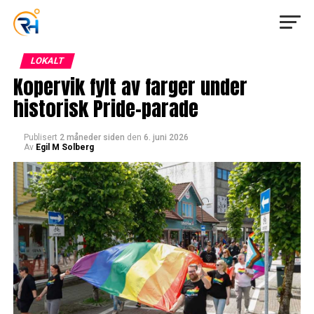
LOKALT
Kopervik fylt av farger under
historisk Pride-parade
Publisert
2 måneder siden
den
6. juni 2026
Av
Egil M Solberg