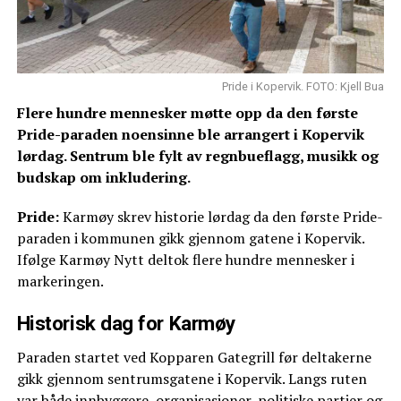
Pride i Kopervik. FOTO: Kjell Bua
Flere hundre mennesker møtte opp da den første
Pride-paraden noensinne ble arrangert i Kopervik
lørdag. Sentrum ble fylt av regnbueflagg, musikk og
budskap om inkludering.
Pride:
Karmøy skrev historie lørdag da den første Pride-
paraden i kommunen gikk gjennom gatene i Kopervik.
Ifølge Karmøy Nytt deltok flere hundre mennesker i
markeringen.
Historisk dag for Karmøy
Paraden startet ved Kopparen Gategrill før deltakerne
gikk gjennom sentrumsgatene i Kopervik. Langs ruten
var både innbyggere, organisasjoner, politiske partier og