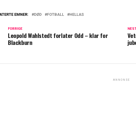
ATERTE EMNER:
DØD
FOTBALL
HELLAS
FORRIGE
NES
Leopold Wahlstedt forlater Odd – klar for
Vet
Blackburn
jub
ANNONSE