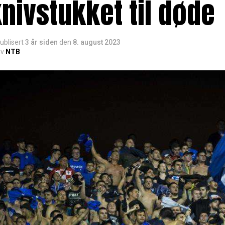
nivstukket til døde
ublisert
3 år siden
den
8. august 2023
v
NTB