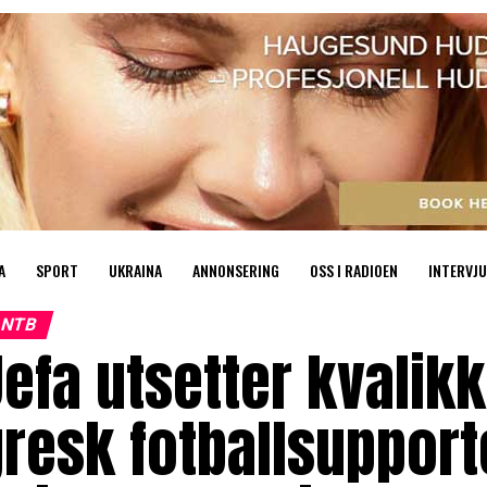
A
SPORT
UKRAINA
ANNONSERING
OSS I RADIOEN
INTERVJU
NTB
efa utsetter kvalik
resk fotballsupport