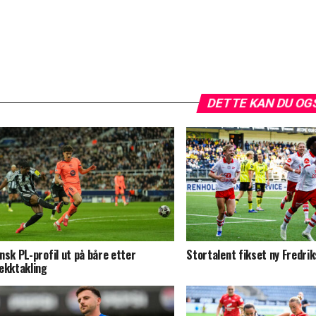
DETTE KAN DU OG
nsk PL-profil ut på båre etter
Stortalent fikset ny Fredri
ekktakling