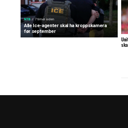
NTB
7 timer siden
Alle Ice-agenter skal ha kroppskamera
før september
Uni
ska