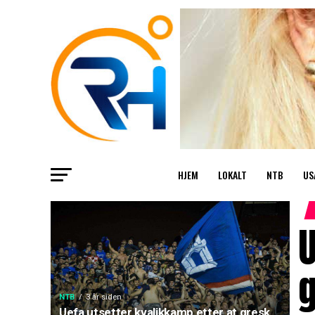
HJEM
LOKALT
NTB
US
U
g
NTB
3 år siden
Uefa utsetter kvalikkamp etter at gresk