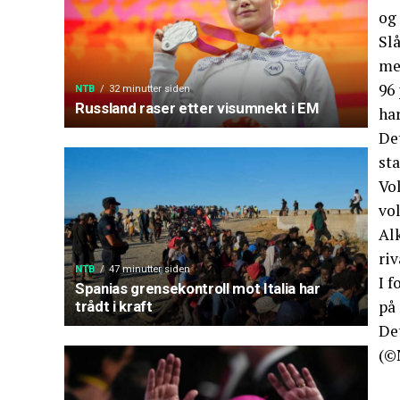
og 
Slå
me
96
NTB
32 minutter siden
Russland raser etter visumnekt i EM
har
Det
st
Vol
vol
Al
ri
NTB
47 minutter siden
I f
Spanias grensekontroll mot Italia har
på
trådt i kraft
Det
(©