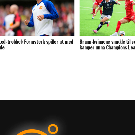
ted-trøbbel: Formsterk spiller ut med
Brann-kvinnene snudde til s
de
kamper unna Champions Le