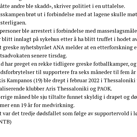
åtte andre ble skadd», skriver politiet i en uttalelse.
sskampen brøt ut i forbindelse med at lagene skulle møte
sterligaen.
 personer ble arrestert i forbindelse med masseslagsmåle
 blitt innlagt på sykehus etter å ha blitt truffet i hodet 
 greske nyhetsbyrået ANA melder at en etterforskning er 
atsadvokaten senere tirsdag.
d har preget en rekke tidligere greske fotballkamper, og
dsforbrytelser til supportere fra seks måneder til fem år 
kis Kampanos (19) ble drept i februar 2022 i Thessaloni
valiserende klubber Aris Thessaloniki og PAOK.
orrige måned ble sju tiltalte funnet skyldig i drapet og dø
 mer enn 19 år for medvirkning.
 var det tredje dødsfallet som følge av supportervold i l
NTB)