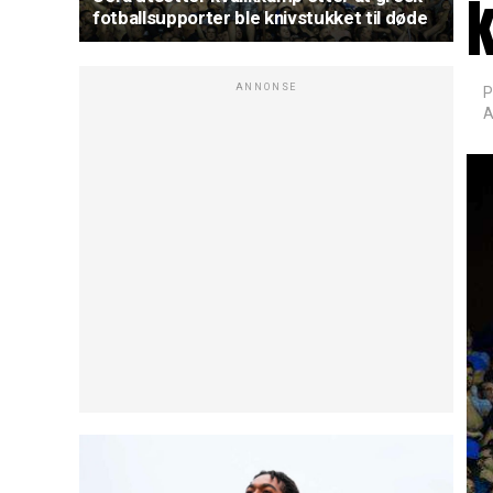
k
fotballsupporter ble knivstukket til døde
ANNONSE
P
A