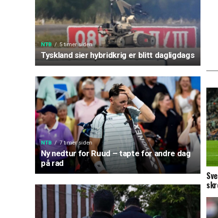
NTB
5 timer siden
Tyskland sier hybridkrig er blitt dagligdags
NTB
7 timer siden
Ny nedtur for Ruud – tapte for andre dag
på rad
Sve
skr