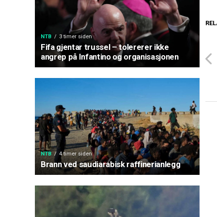
REL
NTB
3 timer siden
Fifa gjentar trussel – tolererer ikke
angrep på Infantino og organisasjonen
NTB
4 timer siden
Brann ved saudiarabisk raffinerianlegg