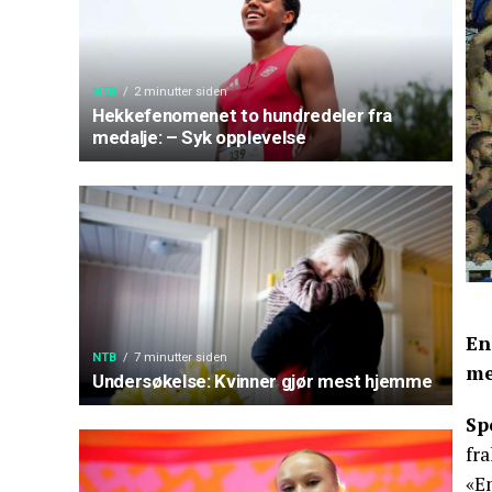
NTB
2 minutter siden
Hekkefenomenet to hundredeler fra
medalje: – Syk opplevelse
En
NTB
7 minutter siden
me
Undersøkelse: Kvinner gjør mest hjemme
Sp
fra
«E