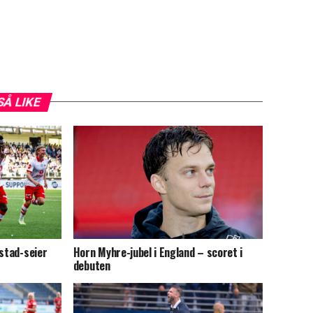
SÅ LIKE
kstad-seier
Horn Myhre-jubel i England – scoret i
debuten