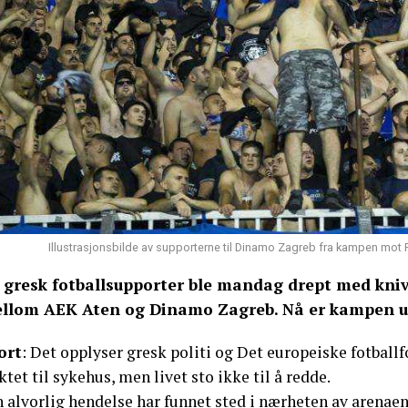
Illustrasjonsbilde av supporterne til Dinamo Zagreb fra kampen mot 
 gresk fotballsupporter ble mandag drept med kniv
llom AEK Aten og Dinamo Zagreb. Nå er kampen u
ort
: Det opplyser gresk politi og Det europeiske fotbal
ktet til sykehus, men livet sto ikke til å redde.
n alvorlig hendelse har funnet sted i nærheten av arenae