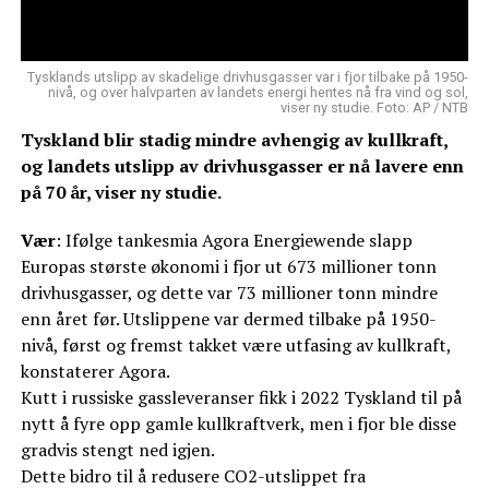
Tysklands utslipp av skadelige drivhusgasser var i fjor tilbake på 1950-
nivå, og over halvparten av landets energi hentes nå fra vind og sol,
viser ny studie. Foto: AP / NTB
Tyskland blir stadig mindre avhengig av kullkraft,
og landets utslipp av drivhusgasser er nå lavere enn
på 70 år, viser ny studie.
Vær
: Ifølge tankesmia Agora Energiewende slapp
Europas største økonomi i fjor ut 673 millioner tonn
drivhusgasser, og dette var 73 millioner tonn mindre
enn året før. Utslippene var dermed tilbake på 1950-
nivå, først og fremst takket være utfasing av kullkraft,
konstaterer Agora.
Kutt i russiske gassleveranser fikk i 2022 Tyskland til på
nytt å fyre opp gamle kullkraftverk, men i fjor ble disse
gradvis stengt ned igjen.
Dette bidro til å redusere CO2-utslippet fra