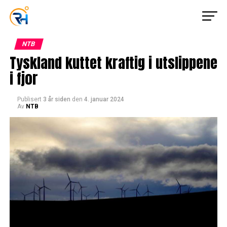
NTB
Tyskland kuttet kraftig i utslippene
i fjor
Publisert
3 år siden
den
4. januar 2024
Av
NTB