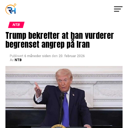
NTB
Trump bekrefter at han vurderer
begrenset angrep på Iran
Publisert
6 måneder siden
den
20. februar 2026
Av
NTB