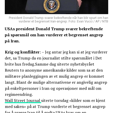
President Donald Trump svarer bekreftende når han blir spurt om han
vurderer et begrenset Iran-angrep. Foto: Evan Vucci / AP / NTB
USAs president Donald Trump svarer bekreftende
på spørsmål om han vurderer et begrenset angrep
på Iran.
Krig og konflikter
: – Jeg antar jeg kan si at jeg vurderer
det, sa Trump da en journalist stilte spørsmålet i Det
hvite hus fredag.Samme dag siterte nyhetsbyrået
Reuters to anonyme amerikanske kilder som sa at den
militære planleggingen av et mulig angrep er kommet
langt. Blant de mulige alternativene er angivelig angrep
på enkeltpersoner i Iran og operasjoner med mål om
regimeendring.
Wall Street Journal
siterte torsdag «kilder som er kjent
med saken» på at Trump vurderte et begrenset angrep
for å presse Iran til å godta USAs krav om en