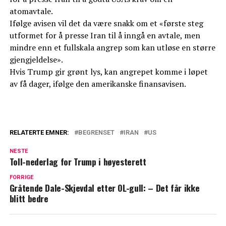
atomavtale.
Ifølge avisen vil det da være snakk om et «første steg
utformet for å presse Iran til å inngå en avtale, men
mindre enn et fullskala angrep som kan utløse en større
gjengjeldelse».
Hvis Trump gir grønt lys, kan angrepet komme i løpet
av få dager, ifølge den amerikanske finansavisen.
RELATERTE EMNER:
BEGRENSET
IRAN
US
NESTE
Toll-nederlag for Trump i høyesterett
FORRIGE
Gråtende Dale-Skjevdal etter OL-gull: – Det får ikke
blitt bedre