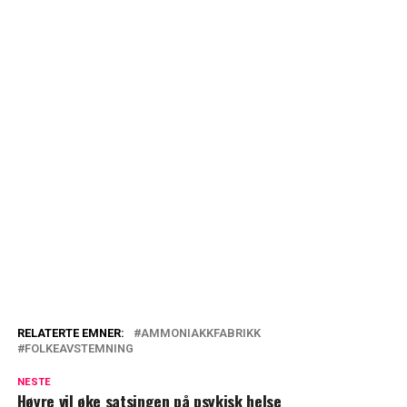
RELATERTE EMNER:
AMMONIAKKFABRIKK
FOLKEAVSTEMNING
NESTE
Høyre vil øke satsingen på psykisk helse