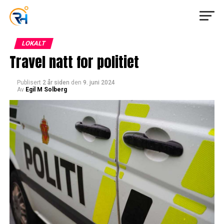
LOKALT
Travel natt for politiet
Publisert
2 år siden
den
9. juni 2024
Av
Egil M Solberg