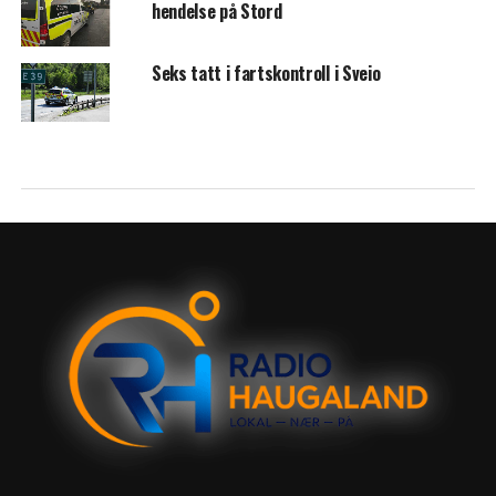
hendelse på Stord
Seks tatt i fartskontroll i Sveio