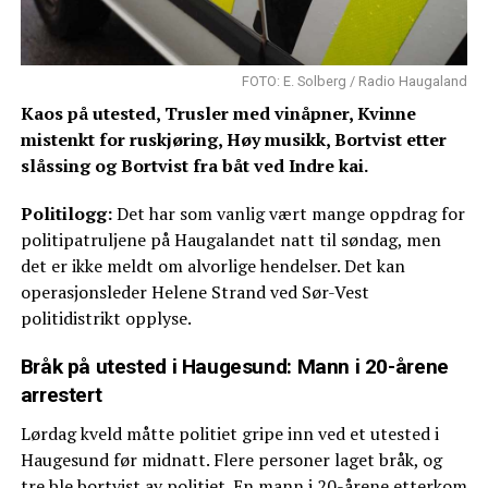
FOTO: E. Solberg / Radio Haugaland
Kaos på utested, Trusler med vinåpner, Kvinne
mistenkt for ruskjøring, Høy musikk, Bortvist etter
slåssing og Bortvist fra båt ved Indre kai.
Politilogg:
Det har som vanlig vært mange oppdrag for
politipatruljene på Haugalandet natt til søndag, men
det er ikke meldt om alvorlige hendelser. Det kan
operasjonsleder Helene Strand ved Sør-Vest
politidistrikt opplyse.
Bråk på utested i Haugesund: Mann i 20-årene
arrestert
Lørdag kveld måtte politiet gripe inn ved et utested i
Haugesund før midnatt. Flere personer laget bråk, og
tre ble bortvist av politiet. En mann i 20-årene etterkom