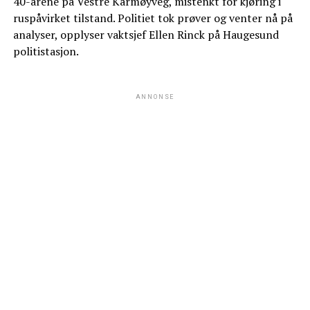
40-årene på Vestre Karmøyveg, mistenkt for kjøring i
ruspåvirket tilstand. Politiet tok prøver og venter nå på
analyser, opplyser vaktsjef Ellen Rinck på Haugesund
politistasjon.
ANNONSE