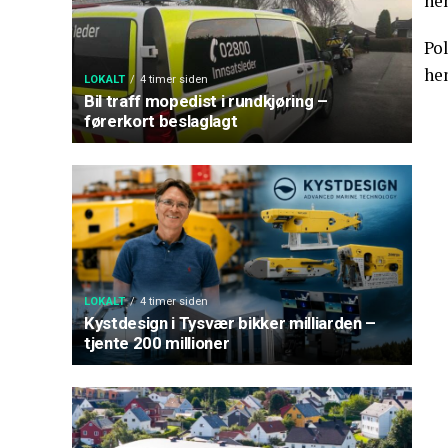
hen
Pol
he
LOKALT
4 timer siden
Bil traff mopedist i rundkjøring –
førerkort beslaglagt
LOKALT
4 timer siden
Kystdesign i Tysvær bikker milliarden –
tjente 200 millioner