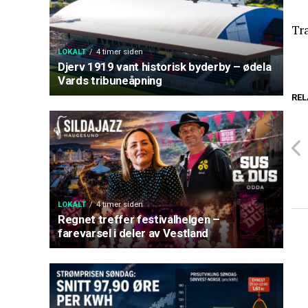
Tra
LOKALT
4 timer siden
Djerv 1919 vant historisk byderby – ødela
Vards tribuneåpning
REL
LOKALT
4 timer siden
Regnet treffer festivalhelgen –
farevarsel i deler av Vestland