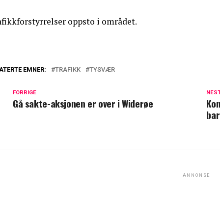
fikkforstyrrelser oppsto i området.
ATERTE EMNER:
TRAFIKK
TYSVÆR
FORRIGE
NES
Gå sakte-aksjonen er over i Widerøe
Kon
bar
ANNONSE