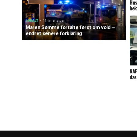
Hus
hek
LOKALT
11 timer siden
Maren Sømme fortalte først om vold –
endret senere forklaring
NAF
das