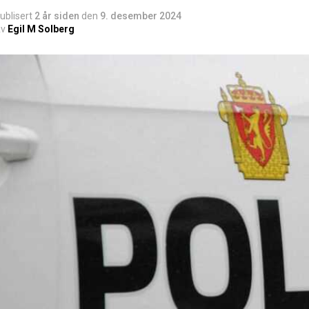
ublisert
2 år siden
den
9. desember 2024
v
Egil M Solberg