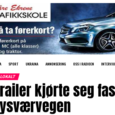
A
SPORT
UKRAINA
ANNONSERING
OSS I RADIOEN
INTERVJU
LOKALT
railer kjørte seg fa
Tysværvegen