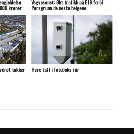
engjeldelse
Vegvesenet: Økt trafikk på E18 forbi
.000 kroner
Porsgrunn de neste helgene
esenet takker
Flere tatt i fotoboks i år