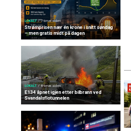
LOKALT
7 timer siden
Strømprisen nær én krone i snitt søndag
– men gratis midt på dagen
LOKALT
8 timer siden
E134 åpnet igjen etter bilbrann ved
Svandalsflotunnelen