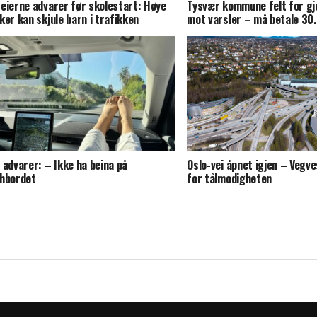
eierne advarer før skolestart: Høye
Tysvær kommune felt for gj
ker kan skjule barn i trafikken
mot varsler – må betale 30
 advarer: – Ikke ha beina på
Oslo-vei åpnet igjen – Vegv
hbordet
for tålmodigheten