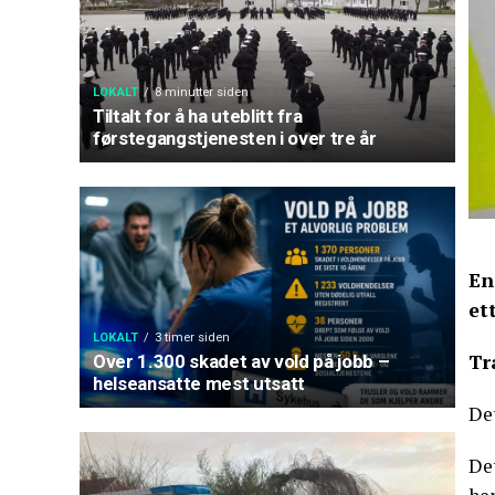
LOKALT
8 minutter siden
Tiltalt for å ha uteblitt fra
førstegangstjenesten i over tre år
En
et
LOKALT
3 timer siden
Tr
Over 1.300 skadet av vold på jobb –
helseansatte mest utsatt
Det
Det