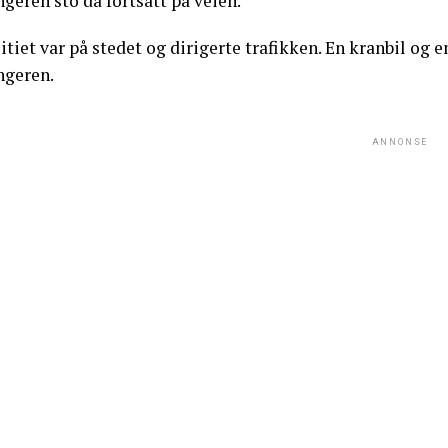
geren sto da fortsatt på veien.
itiet var på stedet og dirigerte trafikken. En kranbil og en
ngeren.
ANNONSE