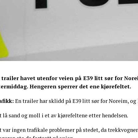
 trailer havet utenfor veien på E39 litt sør for No
termiddag. Hengeren sperrer det ene kjørefeltet.
afikk:
En trailer har sklidd på E39 litt sør for Noreim, og
 lå sand og moll i et av kjørefeltene etter hendelsen.
 var ingen trafikale problemer på stedet, da trekkvogne