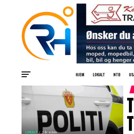
HJEM
LOKALT
NTB
US
T
LOKALT
2 år siden