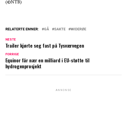
(©NTB)
RELATERTE EMNER:
GÅ
SAKTE
WIDERØE
NESTE
Trailer kjørte seg fast på Tysværvegen
FORRIGE
Equinor får nær en milliard i EU-støtte til
hydrogenprosjekt
ANNONSE