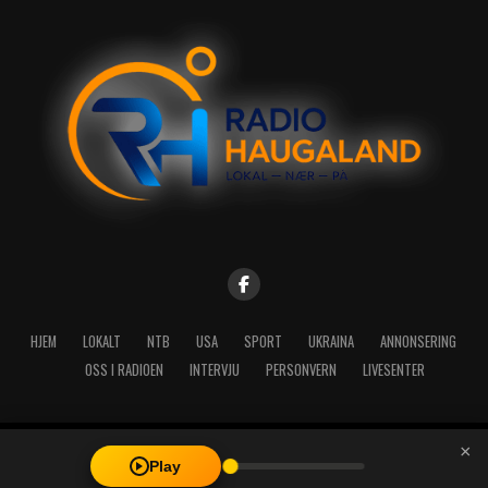
HJEM
LOKALT
NTB
USA
SPORT
UKRAINA
ANNONSERING
OSS I RADIOEN
INTERVJU
PERSONVERN
LIVESENTER
×
Copyright © 2026 A-Media AS | Radio Haugaland - Haraldsgata 114,
Play
5527 Haugesund - Mail: post@radioh.no - Telefon: 52717273