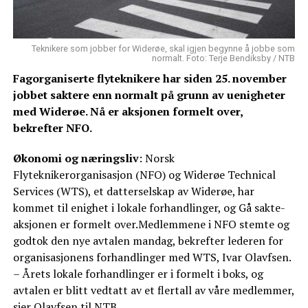
Teknikere som jobber for Widerøe, skal igjen begynne å jobbe som
normalt. Foto: Terje Bendiksby / NTB
Fagorganiserte flyteknikere har siden 25. november
jobbet saktere enn normalt på grunn av uenigheter
med Widerøe. Nå er aksjonen formelt over,
bekrefter NFO.
Økonomi og næringsliv
: Norsk
Flyteknikerorganisasjon (NFO) og Widerøe Technical
Services (WTS), et datterselskap av Widerøe, har
kommet til enighet i lokale forhandlinger, og Gå sakte-
aksjonen er formelt over.Medlemmene i NFO stemte og
godtok den nye avtalen mandag, bekrefter lederen for
organisasjonens forhandlinger med WTS, Ivar Olavfsen.
– Årets lokale forhandlinger er i formelt i boks, og
avtalen er blitt vedtatt av et flertall av våre medlemmer,
sier Olavfsen til NTB.