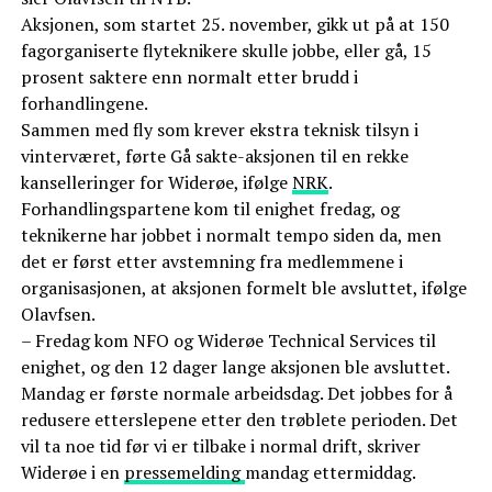
Aksjonen, som startet 25. november, gikk ut på at 150
fagorganiserte flyteknikere skulle jobbe, eller gå, 15
prosent saktere enn normalt etter brudd i
forhandlingene.
Sammen med fly som krever ekstra teknisk tilsyn i
vinterværet, førte Gå sakte-aksjonen til en rekke
kanselleringer for Widerøe, ifølge
NRK
.
Forhandlingspartene kom til enighet fredag, og
teknikerne har jobbet i normalt tempo siden da, men
det er først etter avstemning fra medlemmene i
organisasjonen, at aksjonen formelt ble avsluttet, ifølge
Olavfsen.
– Fredag kom NFO og Widerøe Technical Services til
enighet, og den 12 dager lange aksjonen ble avsluttet.
Mandag er første normale arbeidsdag. Det jobbes for å
redusere etterslepene etter den trøblete perioden. Det
vil ta noe tid før vi er tilbake i normal drift, skriver
Widerøe i en
pressemelding
mandag ettermiddag.