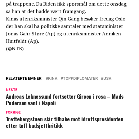
på trappene. Da Biden fikk spørsmål om dette onsdag,
sa han at det hadde vært framgang.
Kinas utenriksminister Qin Gang besøker fredag Oslo
der han skal ha politiske samtaler med statsminister
Jonas Gahr Støre (Ap) og utenriksminister Anniken
Huitfeldt (Ap).
(©NTB)
RELATERTE EMNER:
KINA
TOPPDIPLOMATER
USA
NESTE
Andreas Leknessund fortsetter Giroen i rosa – Mads
Pedersen vant i Napoli
FORRIGE
Trettebergstuen slår tilbake mot idrettspresidenten
etter tøff budsjettkritikk