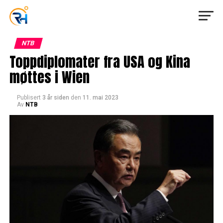
NTB
Toppdiplomater fra USA og Kina
møttes i Wien
Publisert
3 år siden
den
11. mai 2023
Av
NTB