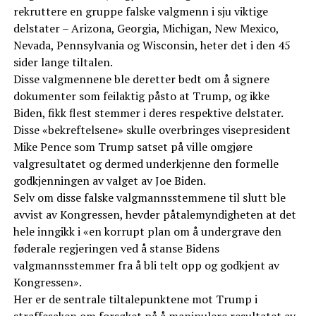
rekruttere en gruppe falske valgmenn i sju viktige
delstater – Arizona, Georgia, Michigan, New Mexico,
Nevada, Pennsylvania og Wisconsin, heter det i den 45
sider lange tiltalen.
Disse valgmennene ble deretter bedt om å signere
dokumenter som feilaktig påsto at Trump, og ikke
Biden, fikk flest stemmer i deres respektive delstater.
Disse «bekreftelsene» skulle overbringes visepresident
Mike Pence som Trump satset på ville omgjøre
valgresultatet og dermed underkjenne den formelle
godkjenningen av valget av Joe Biden.
Selv om disse falske valgmannsstemmene til slutt ble
avvist av Kongressen, hevder påtalemyndigheten at det
hele inngikk i «en korrupt plan om å undergrave den
føderale regjeringen ved å stanse Bidens
valgmannsstemmer fra å bli telt opp og godkjent av
Kongressen».
Her er de sentrale tiltalepunktene mot Trump i