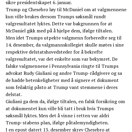
sikre presidentskapet 6. januar.
Trump og Chesebro løy til McDaniel om at valgmennene
kun ville brukes dersom Trumps søksmål rundt
valgresultatet lyktes. Dette var bakgrunnen for at
McDaniel gikk med på å hjelpe dem, ifølge tiltalen.
Men idet Trumps utpekte valgmenn forberedte seg til
14. desember, da valgmannskollegiet skulle møtes i sine
respektive delstatshovedsteder for å bekrefte
valgresultatet, var det enkelte som var bekymret. De
falske valgmennene i Pennsylvania ringte til Trumps
advokat Rudy Giuliani og andre Trump-rådgivere og sa
de hadde betenkeligheter med å signere et dokument
som feilaktig påsto at Trump vant stemmene i deres
delstat.
Giuliani ga dem da, ifølge tiltalen, en falsk forsikring om
at dokumentet kun ville bli tatt i bruk hvis Trumps
søksmål lyktes. Men det å vinne i retten var aldri
Trump-stabens plan, ifølge påtalemyndigheten.
I en epost datert 13. desember skrev Chesebro at