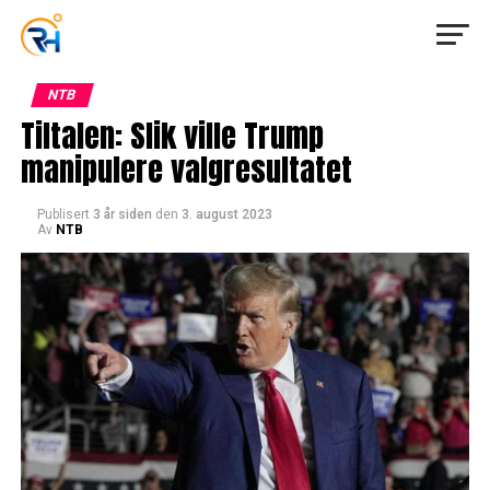
NTB
Tiltalen: Slik ville Trump
manipulere valgresultatet
Publisert
3 år siden
den
3. august 2023
Av
NTB