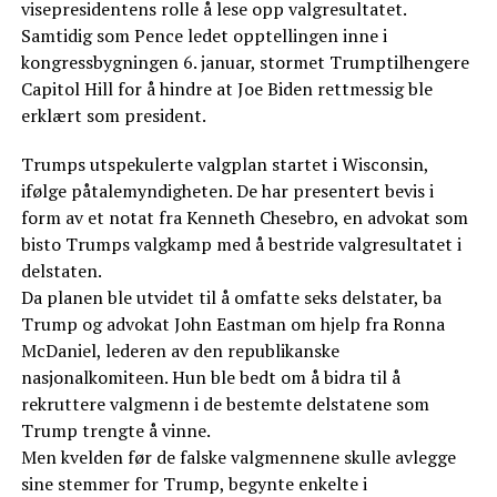
visepresidentens rolle å lese opp valgresultatet.
Samtidig som Pence ledet opptellingen inne i
kongressbygningen 6. januar, stormet Trumptilhengere
Capitol Hill for å hindre at Joe Biden rettmessig ble
erklært som president.
Trumps utspekulerte valgplan startet i Wisconsin,
ifølge påtalemyndigheten. De har presentert bevis i
form av et notat fra Kenneth Chesebro, en advokat som
bisto Trumps valgkamp med å bestride valgresultatet i
delstaten.
Da planen ble utvidet til å omfatte seks delstater, ba
Trump og advokat John Eastman om hjelp fra Ronna
McDaniel, lederen av den republikanske
nasjonalkomiteen. Hun ble bedt om å bidra til å
rekruttere valgmenn i de bestemte delstatene som
Trump trengte å vinne.
Men kvelden før de falske valgmennene skulle avlegge
sine stemmer for Trump, begynte enkelte i