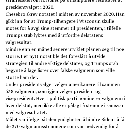
straffesaken om forsøket på å manipulere resultatet av
presidentvalget i 2020.
Chesebro skrev notatet i midten av november 2020. Han
gikk inn for at Trump-tilhengere i Wisconsin skulle
møtes for å avgi sine stemmer til presidenten, i tilfelle
Trumps stab lyktes med å utfordre delstatens
valgresultat.
Mindre enn en måned senere utviklet planen seg til noe
større. I et nytt notat ble det foreslått å utvide
strategien til andre viktige delstater, og Trumps stab
begynte å lage lister over falske valgmenn som ville
støtte ham der.
Under presidentvalget velger amerikanere til sammen
538 valgmenn, som igjen velger president og
visepresident. Hvert politisk parti nominerer valgmenn i
hver delstat, men ikke alle er pålagt å stemme i samsvar
med valgresultatet.
Målet var ifølge påtalemyndigheten å hindre Biden i å få
de 270 valgmannsstemmene som var nødvendig for å