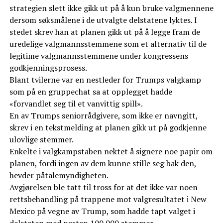
strategien slett ikke gikk ut på å kun bruke valgmennene
dersom søksmålene i de utvalgte delstatene lyktes. I
stedet skrev han at planen gikk ut på å legge fram de
uredelige valgmannsstemmene som et alternativ til de
legitime valgmannsstemmene under kongressens
godkjenningsprosess.
Blant tvilerne var en nestleder for Trumps valgkamp
som på en gruppechat sa at opplegget hadde
«forvandlet seg til et vanvittig spill».
En av Trumps seniorrådgivere, som ikke er navngitt,
skrev i en tekstmelding at planen gikk ut på godkjenne
ulovlige stemmer.
Enkelte i valgkampstaben nektet å signere noe papir om
planen, fordi ingen av dem kunne stille seg bak den,
hevder påtalemyndigheten.
Avgjørelsen ble tatt til tross for at det ikke var noen
rettsbehandling på trappene mot valgresultatet i New
Mexico på vegne av Trump, som hadde tapt valget i