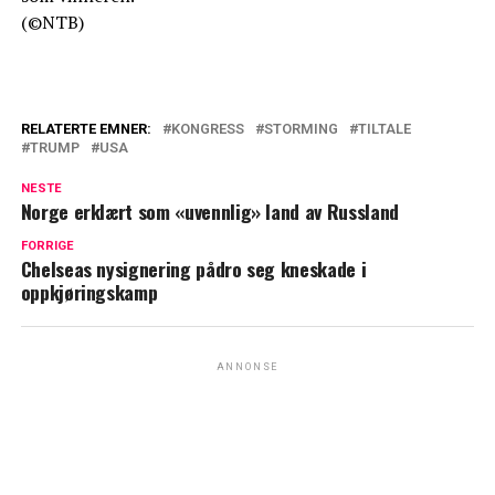
(©NTB)
RELATERTE EMNER:
KONGRESS
STORMING
TILTALE
TRUMP
USA
NESTE
Norge erklært som «uvennlig» land av Russland
FORRIGE
Chelseas nysignering pådro seg kneskade i
oppkjøringskamp
ANNONSE