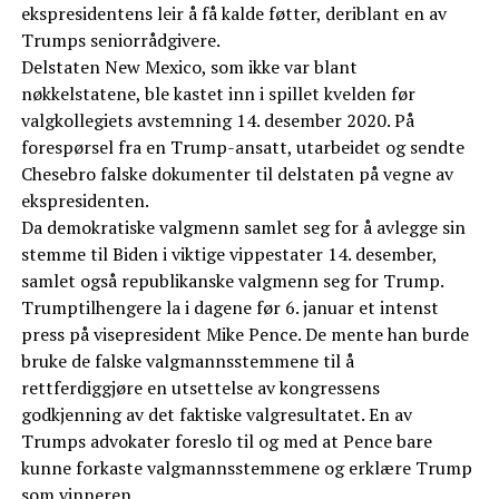
ekspresidentens leir å få kalde føtter, deriblant en av
Trumps seniorrådgivere.
Delstaten New Mexico, som ikke var blant
nøkkelstatene, ble kastet inn i spillet kvelden før
valgkollegiets avstemning 14. desember 2020. På
forespørsel fra en Trump-ansatt, utarbeidet og sendte
Chesebro falske dokumenter til delstaten på vegne av
ekspresidenten.
Da demokratiske valgmenn samlet seg for å avlegge sin
stemme til Biden i viktige vippestater 14. desember,
samlet også republikanske valgmenn seg for Trump.
Trumptilhengere la i dagene før 6. januar et intenst
press på visepresident Mike Pence. De mente han burde
bruke de falske valgmannsstemmene til å
rettferdiggjøre en utsettelse av kongressens
godkjenning av det faktiske valgresultatet. En av
Trumps advokater foreslo til og med at Pence bare
kunne forkaste valgmannsstemmene og erklære Trump
som vinneren.