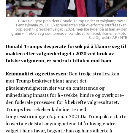
USAs tidligere president Donald Trump under et valgkampmøte i
Pennsylvania 29. juli. Ekspresidenten står overfor tre straffesaker i
oppløpet til presidentvalget i 2024, men lite tyder på at han av den
grunn vil trekke seg som presidentkandidat for republikanerne. Foto:
Sue Ogrocki / AP / NTB
Donald Trumps desperate forsøk på å klamre seg til
makten etter valgnederlaget i 2020 ved bruk av
falske valgmenn, er sentral i tiltalen mot ham.
Kriminalitet og rettsvesen
: Den tredje straffesaken
mot Trump beskriver blant annet det
påtalemyndigheten sier var en omfattende og
månedslang innsats for å «svekke, hindre og overkjøre»
den føderale prosessen for å bekrefte valgresultatet.
Trumps bestrebelser kulminerte med
kongresstormingen 6. januar 2021.Da Trump ikke klarte
å overtale delstatsmyndighetene til å ulovlig endre
valget i hans favør, begynte han og hans allierte å