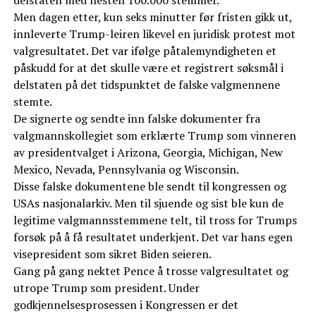
delstaten med nesten 100.000 stemmer.
Men dagen etter, kun seks minutter før fristen gikk ut,
innleverte Trump-leiren likevel en juridisk protest mot
valgresultatet. Det var ifølge påtalemyndigheten et
påskudd for at det skulle være et registrert søksmål i
delstaten på det tidspunktet de falske valgmennene
stemte.
De signerte og sendte inn falske dokumenter fra
valgmannskollegiet som erklærte Trump som vinneren
av presidentvalget i Arizona, Georgia, Michigan, New
Mexico, Nevada, Pennsylvania og Wisconsin.
Disse falske dokumentene ble sendt til kongressen og
USAs nasjonalarkiv. Men til sjuende og sist ble kun de
legitime valgmannsstemmene telt, til tross for Trumps
forsøk på å få resultatet underkjent. Det var hans egen
visepresident som sikret Biden seieren.
Gang på gang nektet Pence å trosse valgresultatet og
utrope Trump som president. Under
godkjennelsesprosessen i Kongressen er det