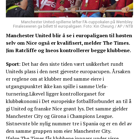
Manchester United-spillerne løfter FA-cuppokalen på Wembley.
Finaleseieren ga billett til europaligaen. Foto: Kin Cheung / AP / NTB
Manchester United blir å se i europaligaen til høsten
selv om Nice også er kvalifisert, melder The Times.
Jim Ratcliffe og Ineos kontrollerer begge klubbene.
Sport
: Det har den siste tiden vært usikkerhet rundt
Uniteds plass i den nest gjeveste europacupen. Årsaken
er reglene om at klubber med samme eiere i
utgangspunktet ikke kan spille i samme Uefa-
turnering.Likevel ligger kontrollorganet for
klubbøkonomi i Det europeiske fotballforbundet an til å
gi United og franske Nice grønt lys. Det samme gjelder
Manchester City og Girona i Champions League.
Sistnevnte ble nylig nummer tre i Spania og er en del av
den samme gruppen som eier Manchester City.
Ifølge
The Times
får klubbene innpass under visse