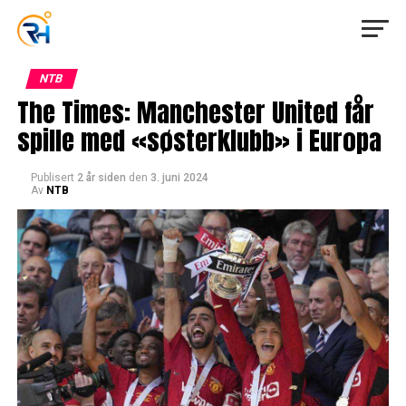
NTB
The Times: Manchester United får
spille med «søsterklubb» i Europa
Publisert
2 år siden
den
3. juni 2024
Av
NTB