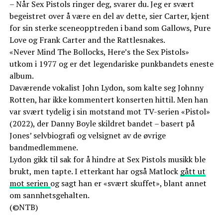
– Når Sex Pistols ringer deg, svarer du. Jeg er svært
begeistret over å være en del av dette, sier Carter, kjent
for sin sterke sceneopptreden i band som Gallows, Pure
Love og Frank Carter and the Rattlesnakes.
«Never Mind The Bollocks, Here’s the Sex Pistols»
utkom i 1977 og er det legendariske punkbandets eneste
album.
Daværende vokalist John Lydon, som kalte seg Johnny
Rotten, har ikke kommentert konserten hittil. Men han
var svært tydelig i sin motstand mot TV-serien «Pistol»
(2022), der Danny Boyle skildret bandet – basert på
Jones’ selvbiografi og velsignet av de øvrige
bandmedlemmene.
Lydon gikk til sak for å hindre at Sex Pistols musikk ble
brukt, men tapte. I etterkant har også Matlock
gått ut
mot serien
og sagt han er «svært skuffet», blant annet
om sannhetsgehalten.
(©NTB)