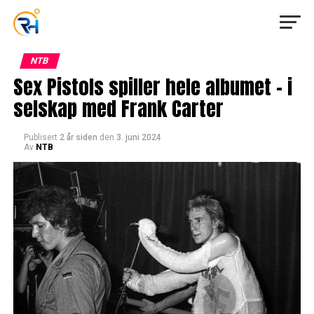
NTB
Sex Pistols spiller hele albumet – i
selskap med Frank Carter
Publisert
2 år siden
den
3. juni 2024
Av
NTB