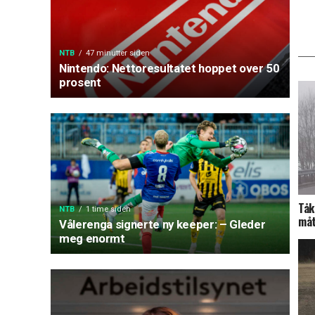
NTB
47 minutter siden
Nintendo: Nettoresultatet hoppet over 50
prosent
Tåk
NTB
1 time siden
måt
Vålerenga signerte ny keeper: – Gleder
meg enormt