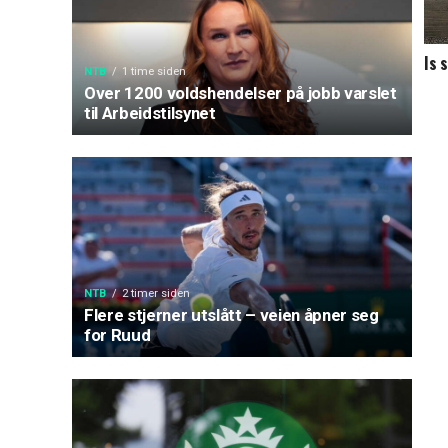
Is 
NTB
1 time siden
Over 1200 voldshendelser på jobb varslet
til Arbeidstilsynet
NTB
2 timer siden
Flere stjerner utslått – veien åpner seg
for Ruud