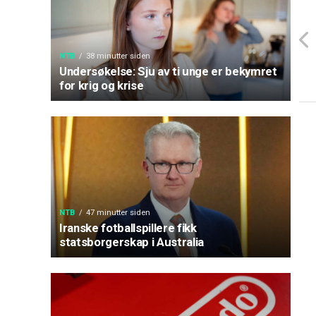
NTB
38 minutter siden
Undersøkelse: Sju av ti unge er bekymret
for krig og krise
NTB
47 minutter siden
Iranske fotballspillere fikk
statsborgerskap i Australia