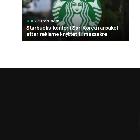
NTB
2 timer siden
Starbucks-kontor i Sør-Korea ransaket
etter reklame knyttet til massakre