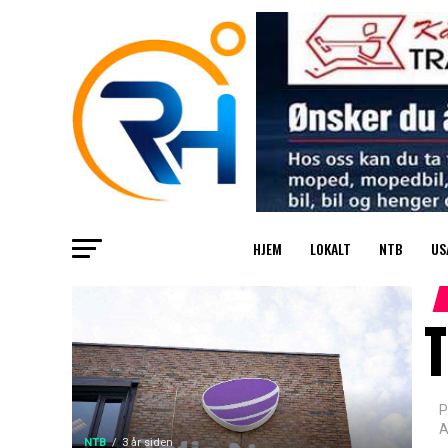
HJEM
LOKALT
NTB
US
T
P
A
NTB
3 år siden