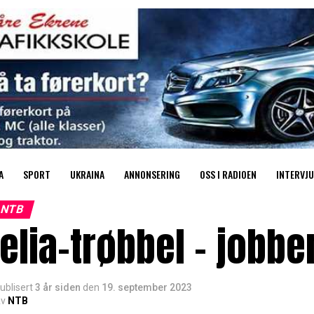
A
SPORT
UKRAINA
ANNONSERING
OSS I RADIOEN
INTERVJU
NTB
elia-trøbbel – jobbe
ublisert
3 år siden
den
19. september 2023
v
NTB