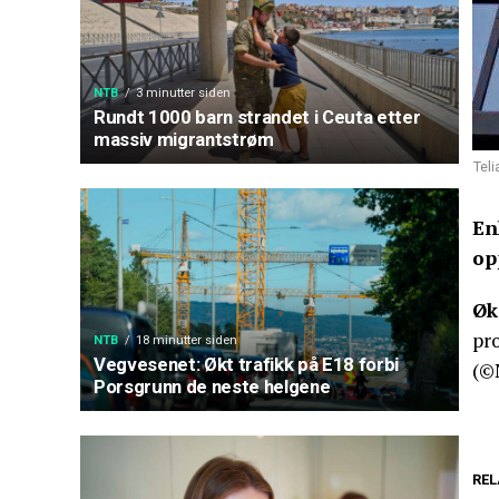
NTB
3 minutter siden
Rundt 1000 barn strandet i Ceuta etter
massiv migrantstrøm
Teli
En
op
Øk
pro
NTB
18 minutter siden
Vegvesenet: Økt trafikk på E18 forbi
(©
Porsgrunn de neste helgene
REL