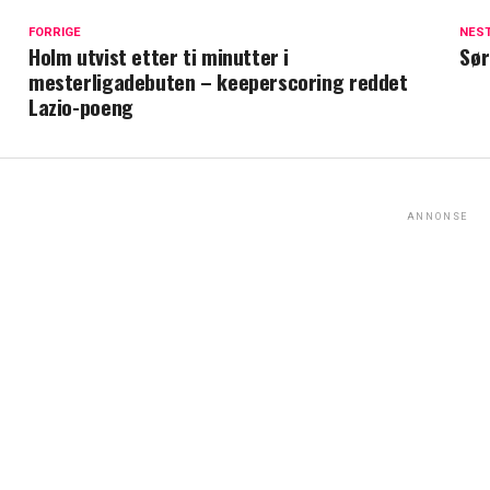
FORRIGE
NES
Holm utvist etter ti minutter i
Sør
mesterligadebuten – keeperscoring reddet
Lazio-poeng
ANNONSE