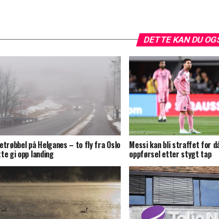
DETTE KAN DU OG
etrøbbel på Helganes – to fly fra Oslo
Messi kan bli straffet for d
te gi opp landing
oppførsel etter stygt tap