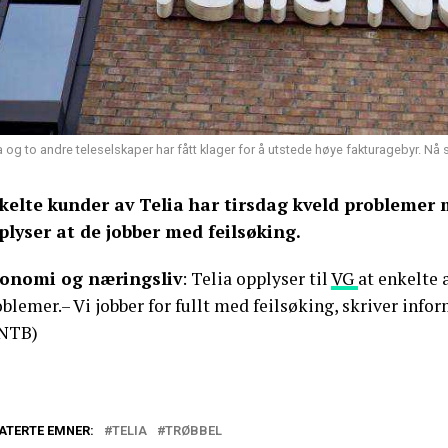
a og to andre teleselskaper har fått klager for å utstede høye fakturagebyr. Nå
kelte kunder av Telia har tirsdag kveld problemer 
plyser at de jobber med feilsøking.
onomi og næringsliv
: Telia opplyser til
VG
at enkelte 
blemer.– Vi jobber for fullt med feilsøking, skriver inf
NTB)
ATERTE EMNER:
TELIA
TRØBBEL