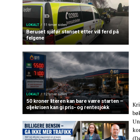
LOKALT
11 timer siden
Beruset sjåfør stanset etter vill ferd på
felgene
LOKALT
12 timer siden
50 kroner literen kan bare være starten –
Kr
oljekrisen kan gi pris- og rentesjokk
bø
Un
ko
(D