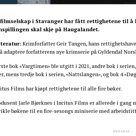
 filmselskap i Stavanger har fått rettighetene til å
nspillingen skal skje på Haugalandet.
tteratur:
Krimforfatter Geir Tangen, hans rettighetshave
å adaptere forfatterens nye krimserie på Gyldendal Norsk
ste bok «Vargtimen» ble utgitt i 2021, andre bok i serie
r, mens tredje bok i serien, «Nattslangen», og bok 4 «Døg
itus Films har kjøpt rettighetene til alle fire bøker.
dusent Jarle Bjørknes i Incitus Films er allerede i gang 
ikle bøkene til en fire-sesongs miniserie med arbeidstit
ANNONSE