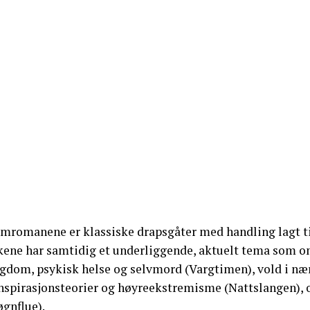
imromanene er klassiske drapsgåter med handling lagt t
kene har samtidig et underliggende, aktuelt tema som o
gdom, psykisk helse og selvmord (Vargtimen), vold i nær
nspirasjonsteorier og høyreekstremisme (Nattslangen),
øgnflue).