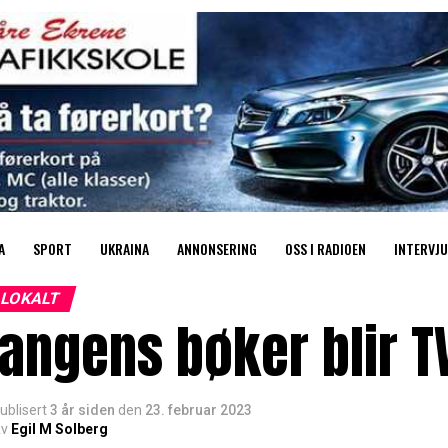
A
SPORT
UKRAINA
ANNONSERING
OSS I RADIOEN
INTERVJU
LOKALT
angens bøker blir T
ublisert
3 år siden
den
23. februar 2023
v
Egil M Solberg