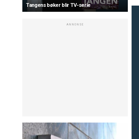
Tangens bøker blir TV-serie
ANNONSE