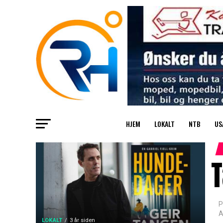
HJEM
LOKALT
NTB
US
T
P
A
LOKALT
3 år siden