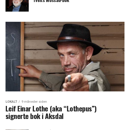
Tveits Mossad-bok
LOKALT
9 måneder siden
Leif Einar Lothe (aka “Lothepus”)
signerte bok i Aksdal