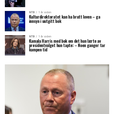
NTB
1 år siden
Kulturdirektoratet kan ha brutt loven – ga
innsyn i uutgitt bok
NTB
1 år siden
Kamala Harris med bok om det hun lærte av
presidentvalget hun tapte: – Noen ganger tar
kampen tid