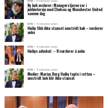
NTB
9 måneder siden
Ny bok avslører: Managerstjerne var i
jobbintervju med Chelsea og Manchester United
samme dag
NTB
9 måneder siden
Høiby fikk ikke stanset omstridt bok – vurderer
anke
NTB
9 måneder siden
Høibys advokat: – Vi vurderer å anke
NTB
9 måneder siden
Medier: Marius Borg Høiby tapte i retten –
omstridt bok blir ikke stanset