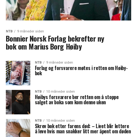
NTB
9 måneder siden
Bonnier Norsk Forlag bekrefter ny
bok om Marius Borg Høiby
NTB
9 måneder siden
Forlag og forsvarere møtes i retten om Høiby-
bok
NTB
10 måneder siden
Høibys forsvarere ber retten om å stoppe
salget av boka som kom denne uken
NTB
10 måneder siden
Skrev bok etter farens død: – Livet blir lettere
å leve hvis man snakker litt mer åpent om døden