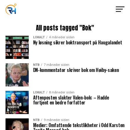
All posts tagged "Bok"
LOKALT
4 måneder siden
Ny løsning sikrer boktransport på Haugalandet
NTB
7 måneder siden
DN-kommentator skriver bok om Høiby-saken
LOKALT
8 måneder siden
Aftenposten slakter Valen-bok: – Hadde
fortjent en bedre forfatter
NTB
9 måneder siden
Medier: Omfattende tekstlikheter i Odd Karsten