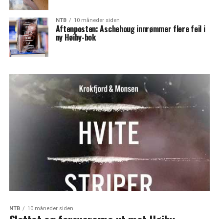
NTB
10 måneder siden
Aftenposten: Aschehoug innrømmer flere feil i
ny Høiby-bok
NTB
10 måneder siden