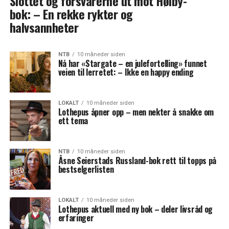
Slottet og forsvarerne ut mot Høiby-
bok: – En rekke rykter og
halvsannheter
NTB
10 måneder siden
Nå har «Stargate – en julefortelling» funnet
veien til lerretet: – Ikke en happy ending
LOKALT
10 måneder siden
Lothepus åpner opp – men nekter å snakke om
ett tema
NTB
10 måneder siden
Åsne Seierstads Russland-bok rett til topps på
bestselgerlisten
LOKALT
10 måneder siden
Lothepus aktuell med ny bok – deler livsråd og
erfaringer