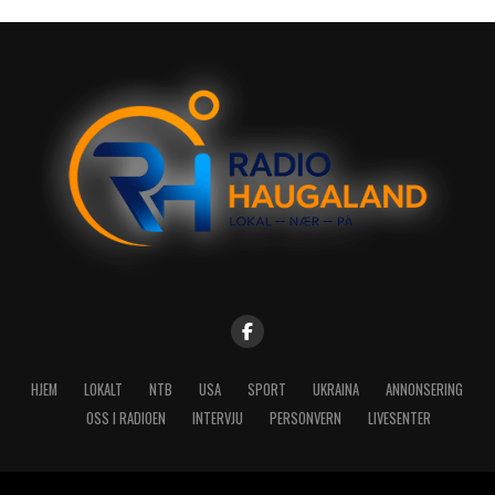
HJEM
LOKALT
NTB
USA
SPORT
UKRAINA
ANNONSERING
OSS I RADIOEN
INTERVJU
PERSONVERN
LIVESENTER