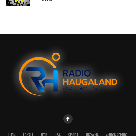
HJEM
LOKALT
NTB
USA
SPORT
UKRAINA
ANNONSERING