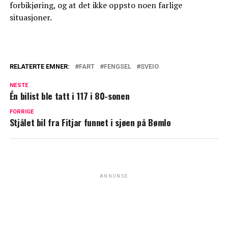
forbikjøring, og at det ikke oppsto noen farlige
situasjoner.
RELATERTE EMNER:
FART
FENGSEL
SVEIO
NESTE
Én bilist ble tatt i 117 i 80-sonen
FORRIGE
Stjålet bil fra Fitjar funnet i sjøen på Bømlo
ANNONSE