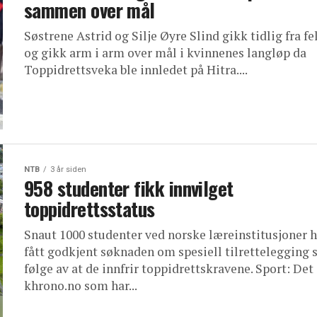
sammen over mål
Søstrene Astrid og Silje Øyre Slind gikk tidlig fra fe
og gikk arm i arm over mål i kvinnenes langløp da
Toppidrettsveka ble innledet på Hitra....
NTB
3 år siden
958 studenter fikk innvilget
toppidrettsstatus
Snaut 1000 studenter ved norske læreinstitusjoner h
fått godkjent søknaden om spesiell tilrettelegging
følge av at de innfrir toppidrettskravene. Sport: Det 
khrono.no som har...