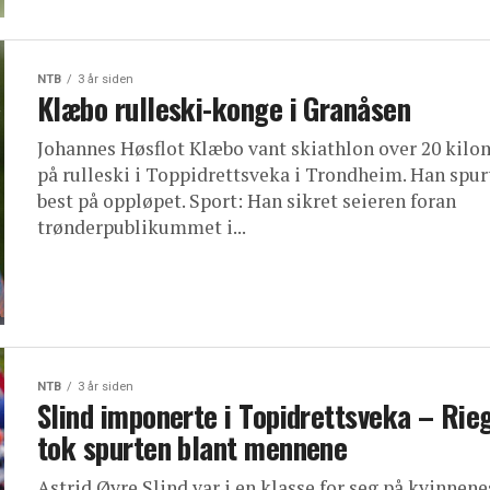
NTB
3 år siden
Klæbo rulleski-konge i Granåsen
Johannes Høsflot Klæbo vant skiathlon over 20 kilo
på rulleski i Toppidrettsveka i Trondheim. Han spur
best på oppløpet. Sport: Han sikret seieren foran
trønderpublikummet i...
NTB
3 år siden
Slind imponerte i Topidrettsveka – Rie
tok spurten blant mennene
Astrid Øyre Slind var i en klasse for seg på kvinnene