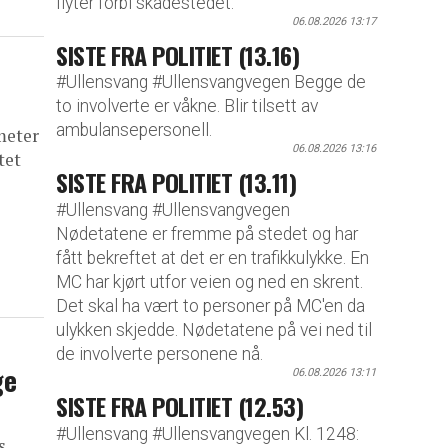
flyter forbi skadestedet.
06.08.2026 13:17
SISTE FRA POLITIET (13.16)
#Ullensvang #Ullensvangvegen Begge de
to involverte er våkne. Blir tilsett av
ambulansepersonell.
meter
06.08.2026 13:16
tet
SISTE FRA POLITIET (13.11)
#Ullensvang #Ullensvangvegen
Nødetatene er fremme på stedet og har
fått bekreftet at det er en trafikkulykke. En
MC har kjørt utfor veien og ned en skrent.
Det skal ha vært to personer på MC'en da
ulykken skjedde. Nødetatene på vei ned til
de involverte personene nå.
ge
06.08.2026 13:11
SISTE FRA POLITIET (12.53)
#Ullensvang #Ullensvangvegen Kl. 1248:
s