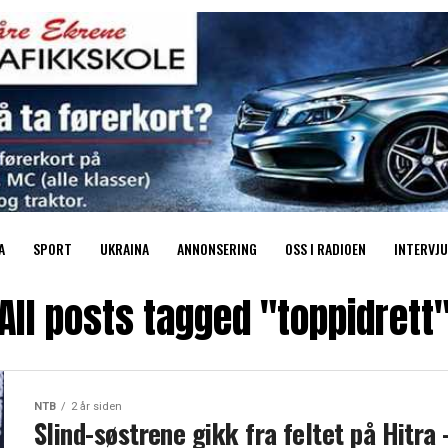
A
SPORT
UKRAINA
ANNONSERING
OSS I RADIOEN
INTERVJU
All posts tagged "toppidrett
NTB
2 år siden
Slind-søstrene gikk fra feltet på Hitra 