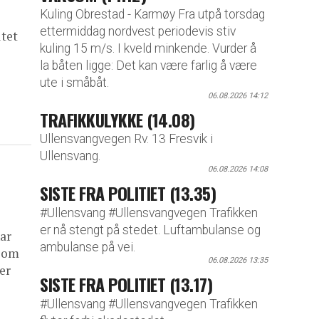
Kuling Obrestad - Karmøy Fra utpå torsdag
ettermiddag nordvest periodevis stiv
ltet
kuling 15 m/s. I kveld minkende. Vurder å
la båten ligge: Det kan være farlig å være
ute i småbåt.
06.08.2026 14:12
TRAFIKKULYKKE (14.08)
Ullensvangvegen Rv. 13 Fresvik i
Ullensvang.
06.08.2026 14:08
SISTE FRA POLITIET (13.35)
#Ullensvang #Ullensvangvegen Trafikken
er nå stengt på stedet. Luftambulanse og
ar
ambulanse på vei.
 som
06.08.2026 13:35
er
SISTE FRA POLITIET (13.17)
#Ullensvang #Ullensvangvegen Trafikken