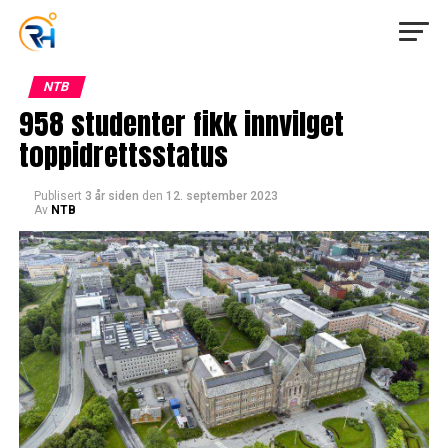
NTB
958 studenter fikk innvilget
toppidrettsstatus
Publisert
3 år siden
den
12. september 2023
Av
NTB