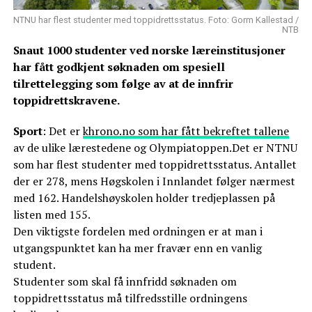
NTNU har flest studenter med toppidrettsstatus. Foto: Gorm Kallestad /
NTB
Snaut 1000 studenter ved norske læreinstitusjoner
har fått godkjent søknaden om spesiell
tilrettelegging som følge av at de innfrir
toppidrettskravene.
Sport
: Det er
khrono.no som har fått bekreftet tallene
av de ulike lærestedene og Olympiatoppen.Det er NTNU
som har flest studenter med toppidrettsstatus. Antallet
der er 278, mens Høgskolen i Innlandet følger nærmest
med 162. Handelshøyskolen holder tredjeplassen på
listen med 155.
Den viktigste fordelen med ordningen er at man i
utgangspunktet kan ha mer fravær enn en vanlig
student.
Studenter som skal få innfridd søknaden om
toppidrettsstatus må tilfredsstille ordningens