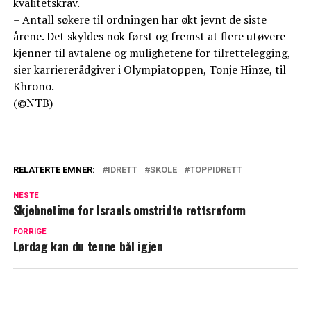
kvalitetskrav.
– Antall søkere til ordningen har økt jevnt de siste
årene. Det skyldes nok først og fremst at flere utøvere
kjenner til avtalene og mulighetene for tilrettelegging,
sier karriererådgiver i Olympiatoppen, Tonje Hinze, til
Khrono.
(©NTB)
RELATERTE EMNER:
IDRETT
SKOLE
TOPPIDRETT
NESTE
Skjebnetime for Israels omstridte rettsreform
FORRIGE
Lørdag kan du tenne bål igjen