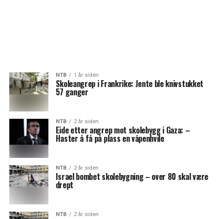
NTB
1 år siden
Skoleangrep i Frankrike: Jente ble knivstukket
57 ganger
NTB
2 år siden
Eide etter angrep mot skolebygg i Gaza: –
Haster å få på plass en våpenhvile
NTB
2 år siden
Israel bombet skolebygning – over 80 skal være
drept
NTB
2 år siden