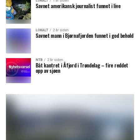
LOKALT
1 år siden
Savnet amerikansk journalist funnet i live
LOKALT
2 år siden
Savnet mann i Bjørnafjorden funnet i god behold
NTB
2 år siden
Båt kantret i Åfjord i Trøndelag – fire reddet
opp av sjøen