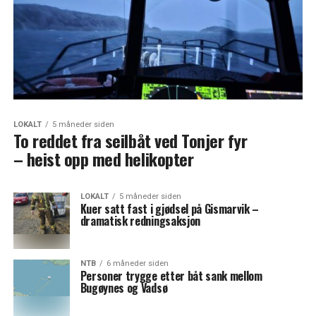
LOKALT
5 måneder siden
To reddet fra seilbåt ved Tonjer fyr
– heist opp med helikopter
LOKALT
5 måneder siden
Kuer satt fast i gjødsel på Gismarvik –
dramatisk redningsaksjon
NTB
6 måneder siden
Personer trygge etter båt sank mellom
Bugøynes og Vadsø