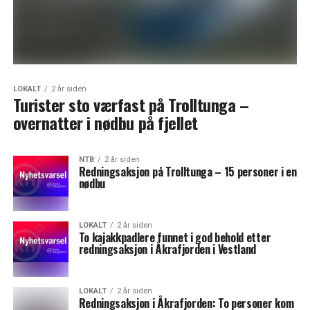
LOKALT
2 år siden
Turister sto værfast på Trolltunga –
overnatter i nødbu på fjellet
NTB
2 år siden
Redningsaksjon på Trolltunga – 15 personer i en
nødbu
LOKALT
2 år siden
To kajakkpadlere funnet i god behold etter
redningsaksjon i Åkrafjorden i Vestland
LOKALT
2 år siden
Redningsaksjon i Åkrafjorden: To personer kom