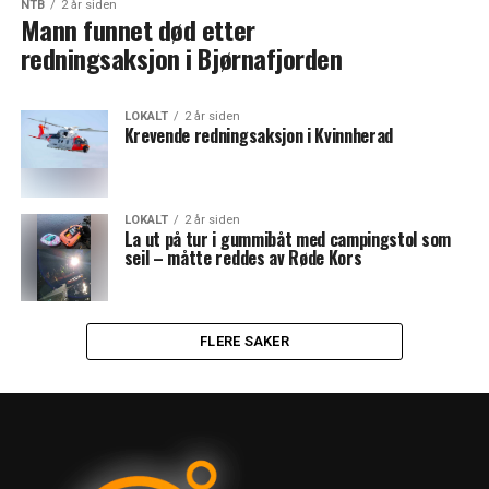
NTB
2 år siden
Mann funnet død etter
redningsaksjon i Bjørnafjorden
LOKALT
2 år siden
Krevende redningsaksjon i Kvinnherad
LOKALT
2 år siden
La ut på tur i gummibåt med campingstol som
seil – måtte reddes av Røde Kors
FLERE SAKER