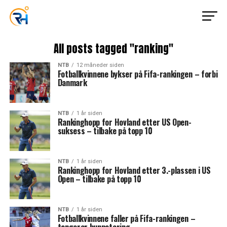
All posts tagged "ranking"
NTB
12 måneder siden
Fotballkvinnene bykser på Fifa-rankingen – forbi
Danmark
NTB
1 år siden
Rankinghopp for Hovland etter US Open-
suksess – tilbake på topp 10
NTB
1 år siden
Rankinghopp for Hovland etter 3.-plassen i US
Open – tilbake på topp 10
NTB
1 år siden
Fotballkvinnene faller på Fifa-rankingen –