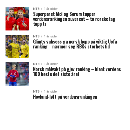
NTB
1 år siden
Superparet Mol og Sørum topper
verdensrankingen suverent – to norske lag
topp ti
NTB
1 år siden
Glimts suksess ga norsk hopp på viktig Uefa-
ranking – nærmer seg RBKs storhetstid
NTB
1 år siden
Norsk målvakt på gjev ranking – blant verdens
100 beste det siste året
NTB
1 år siden
Hovland-løft på verdensrankingen