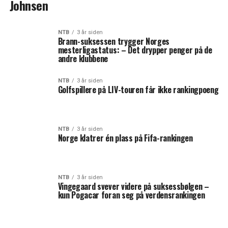
Johnsen
NTB
3 år siden
Brann-suksessen trygger Norges
mesterligastatus: – Det drypper penger på de
andre klubbene
NTB
3 år siden
Golfspillere på LIV-touren får ikke rankingpoeng
NTB
3 år siden
Norge klatrer én plass på Fifa-rankingen
NTB
3 år siden
Vingegaard svever videre på suksessbølgen –
kun Pogacar foran seg på verdensrankingen