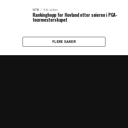
HJEM
LOKALT
NTB
USA
SPORT
UKRAINA
ANNONSERING
OSS I RADIOEN
INTERVJU
PERSONVERN
LIVESENTER
Copyright © 2026 A-Media AS | Radio Haugaland - Haraldsgata 114,
5527 Haugesund - Mail: post@radioh.no - Telefon: 52717273