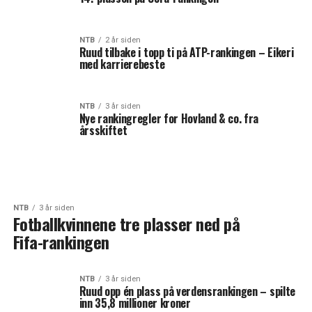
NTB
2 år siden
Ruud tilbake i topp ti på ATP-rankingen – Eikeri
med karrierebeste
NTB
3 år siden
Nye rankingregler for Hovland & co. fra
årsskiftet
NTB
3 år siden
Fotballkvinnene tre plasser ned på
Fifa-rankingen
NTB
3 år siden
Ruud opp én plass på verdensrankingen – spilte
inn 35,8 millioner kroner