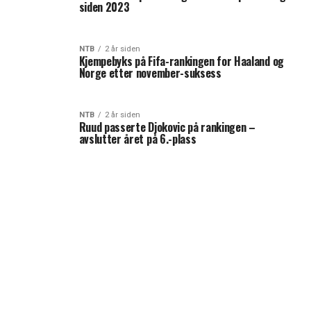
siden 2023
NTB
2 år siden
Kjempebyks på Fifa-rankingen for Haaland og
Norge etter november-suksess
NTB
2 år siden
Ruud passerte Djokovic på rankingen –
avslutter året på 6.-plass