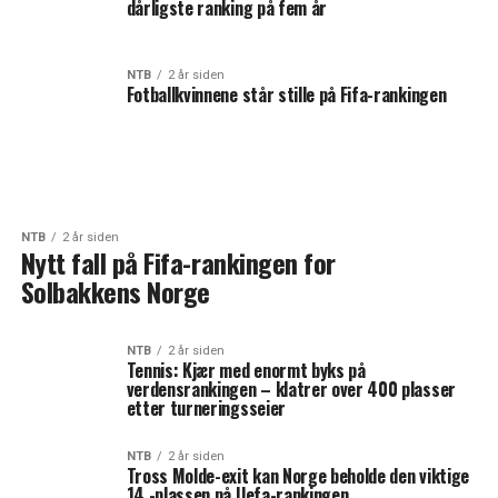
dårligste ranking på fem år
NTB
2 år siden
Fotballkvinnene står stille på Fifa-rankingen
NTB
2 år siden
Nytt fall på Fifa-rankingen for
Solbakkens Norge
NTB
2 år siden
Tennis: Kjær med enormt byks på
verdensrankingen – klatrer over 400 plasser
etter turneringsseier
NTB
2 år siden
Tross Molde-exit kan Norge beholde den viktige
14.-plassen på Uefa-rankingen