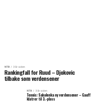
NTB
3 år siden
Rankingfall for Ruud – Djokovic
tilbake som verdensener
NTB
3 år siden
Tennis: Sabalenka ny verdensener – Gauff
klatrer til 3.-plass
NTB
3 år siden
Rankinghopp for Hovland etter seieren i PGA-
tourmesterskapet
FLERE SAKER