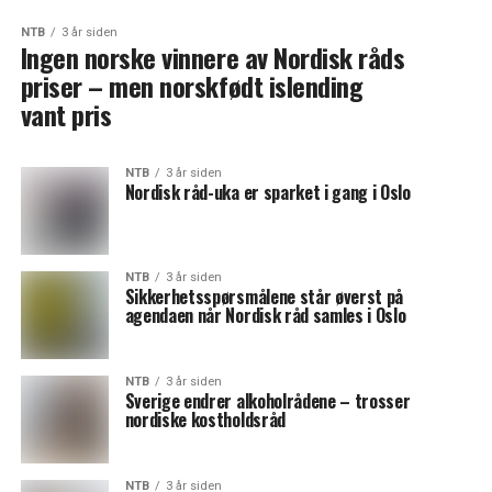
NTB
3 år siden
Ingen norske vinnere av Nordisk råds
priser – men norskfødt islending
vant pris
NTB
3 år siden
Nordisk råd-uka er sparket i gang i Oslo
NTB
3 år siden
Sikkerhetsspørsmålene står øverst på
agendaen når Nordisk råd samles i Oslo
NTB
3 år siden
Sverige endrer alkoholrådene – trosser
nordiske kostholdsråd
NTB
3 år siden