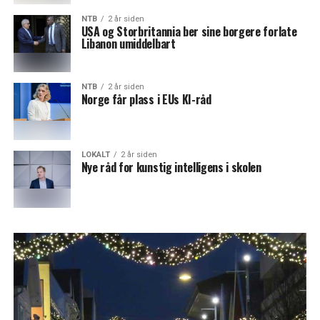
NTB
2 år siden
USA og Storbritannia ber sine borgere forlate
Libanon umiddelbart
NTB
2 år siden
Norge får plass i EUs KI-råd
LOKALT
2 år siden
Nye råd for kunstig intelligens i skolen