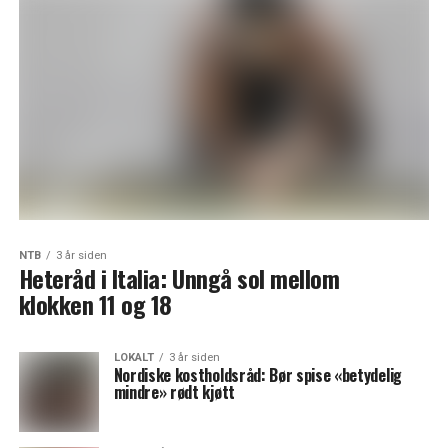
NTB
3 år siden
Heteråd i Italia: Unngå sol mellom
klokken 11 og 18
LOKALT
3 år siden
Nordiske kostholdsråd: Bør spise «betydelig
mindre» rødt kjøtt