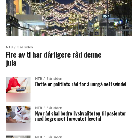
NTB
3 år siden
Fire av ti har dårligere råd denne
jula
NTB
3 år siden
Dette er politiets råd for å unngå nettsvindel
NTB
3 år siden
Nye råd skal bedre livskvaliteten til pasienter
med begrenset forventet levetid
NTB
3 år siden