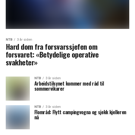
NTB
3 år siden
Hard dom fra forsvarssjefen om
forsvaret: «Betydelige operative
svakheter»
NTB
3 år siden
Arbeidstilsynet kommer med råd til
sommervikarer
NTB
3 år siden
Flområd: Flytt campingvogna og sjekk kjelleren
nå