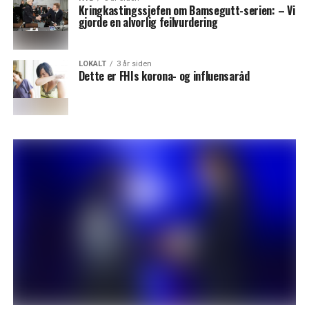
Kringkastingssjefen om Bamsegutt-serien: – Vi
gjorde en alvorlig feilvurdering
LOKALT
3 år siden
Dette er FHIs korona- og influensaråd