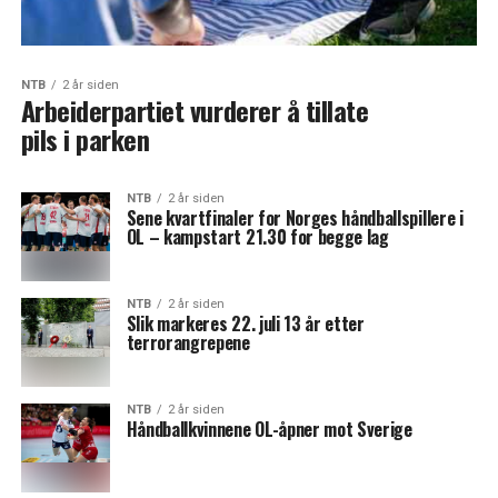
NTB
2 år siden
Arbeiderpartiet vurderer å tillate
pils i parken
NTB
2 år siden
Sene kvartfinaler for Norges håndballspillere i
OL – kampstart 21.30 for begge lag
NTB
2 år siden
Slik markeres 22. juli 13 år etter
terrorangrepene
NTB
2 år siden
Håndballkvinnene OL-åpner mot Sverige