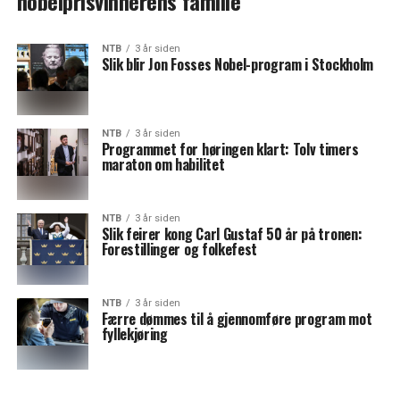
nobelprisvinnerens familie
NTB
3 år siden
Slik blir Jon Fosses Nobel-program i Stockholm
NTB
3 år siden
Programmet for høringen klart: Tolv timers
maraton om habilitet
NTB
3 år siden
Slik feirer kong Carl Gustaf 50 år på tronen:
Forestillinger og folkefest
NTB
3 år siden
Færre dømmes til å gjennomføre program mot
fyllekjøring