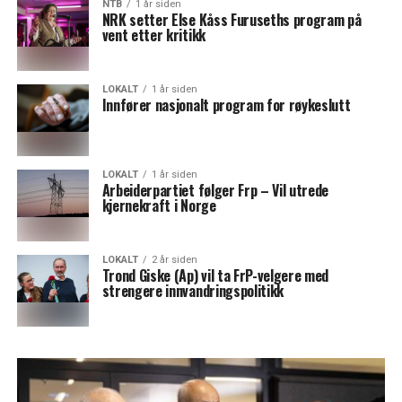
NTB
1 år siden
NRK setter Else Kåss Furuseths program på
vent etter kritikk
LOKALT
1 år siden
Innfører nasjonalt program for røykeslutt
LOKALT
1 år siden
Arbeiderpartiet følger Frp – Vil utrede
kjernekraft i Norge
LOKALT
2 år siden
Trond Giske (Ap) vil ta FrP-velgere med
strengere innvandringspolitikk