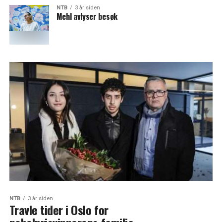
NTB
3 år siden
Mehl avlyser besøk
NTB
3 år siden
Travle tider i Oslo for