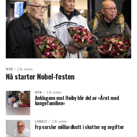
NTB
2 år siden
Nå starter Nobel-festen
NTB
2 år siden
Anklagene mot Høiby blir del av «Året med
kongefamilien»
LOKALT
2 år siden
Frp varsler milliardkutt i skatter og avgifter