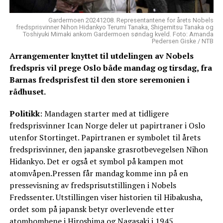
Gardermoen 20241208. Representantene for årets Nobels
fredsprisvinner Nihon Hidankyo Terumi Tanaka, Shigemitsu Tanaka og
Toshiyuki Mimaki ankom Gardermoen søndag kveld. Foto: Amanda
Pedersen Giske / NTB
Arrangementer knyttet til utdelingen av Nobels
fredspris vil prege Oslo både mandag og tirsdag, fra
Barnas fredsprisfest til den store seremonien i
rådhuset.
Politikk
: Mandagen starter med at tidligere
fredsprisvinner Ican Norge deler ut papirtraner i Oslo
utenfor Stortinget. Papirtranen er symbolet til årets
fredsprisvinner, den japanske grasrotbevegelsen Nihon
Hidankyo. Det er også et symbol på kampen mot
atomvåpen.Pressen får mandag komme inn på en
pressevisning av fredsprisutstillingen i Nobels
Fredssenter. Utstillingen viser historien til Hibakusha,
ordet som på japansk betyr overlevende etter
atombombene i Hiroshima og Nagasaki i 1945.