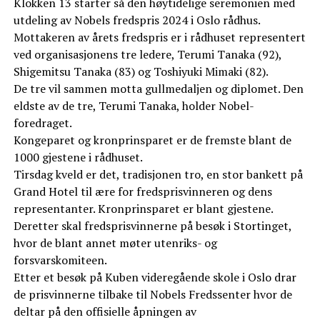
Klokken 13 starter så den høytidelige seremonien med
utdeling av Nobels fredspris 2024 i Oslo rådhus.
Mottakeren av årets fredspris er i rådhuset representert
ved organisasjonens tre ledere, Terumi Tanaka (92),
Shigemitsu Tanaka (83) og Toshiyuki Mimaki (82).
De tre vil sammen motta gullmedaljen og diplomet. Den
eldste av de tre, Terumi Tanaka, holder Nobel-
foredraget.
Kongeparet og kronprinsparet er de fremste blant de
1000 gjestene i rådhuset.
Tirsdag kveld er det, tradisjonen tro, en stor bankett på
Grand Hotel til ære for fredsprisvinneren og dens
representanter. Kronprinsparet er blant gjestene.
Deretter skal fredsprisvinnerne på besøk i Stortinget,
hvor de blant annet møter utenriks- og
forsvarskomiteen.
Etter et besøk på Kuben videregående skole i Oslo drar
de prisvinnerne tilbake til Nobels Fredssenter hvor de
deltar på den offisielle åpningen av