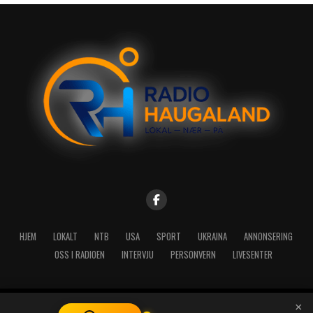
HJEM
LOKALT
NTB
USA
SPORT
UKRAINA
ANNONSERING
OSS I RADIOEN
INTERVJU
PERSONVERN
LIVESENTER
×
Copyright © 2026 A-Media AS | Radio Haugaland - Haraldsgata 114,