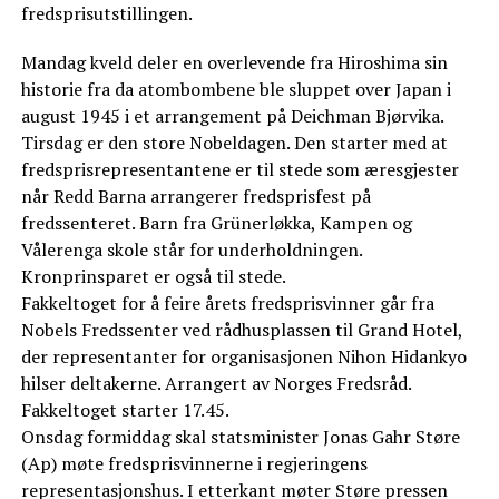
fredsprisutstillingen.
Mandag kveld deler en overlevende fra Hiroshima sin
historie fra da atombombene ble sluppet over Japan i
august 1945 i et arrangement på Deichman Bjørvika.
Tirsdag er den store Nobeldagen. Den starter med at
fredsprisrepresentantene er til stede som æresgjester
når Redd Barna arrangerer fredsprisfest på
fredssenteret. Barn fra Grünerløkka, Kampen og
Vålerenga skole står for underholdningen.
Kronprinsparet er også til stede.
Fakkeltoget for å feire årets fredsprisvinner går fra
Nobels Fredssenter ved rådhusplassen til Grand Hotel,
der representanter for organisasjonen Nihon Hidankyo
hilser deltakerne. Arrangert av Norges Fredsråd.
Fakkeltoget starter 17.45.
Onsdag formiddag skal statsminister Jonas Gahr Støre
(Ap) møte fredsprisvinnerne i regjeringens
representasjonshus. I etterkant møter Støre pressen