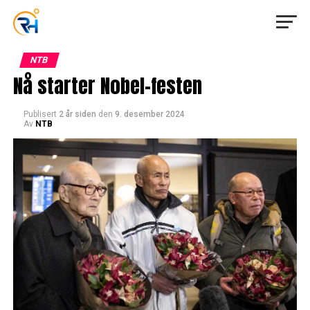
NTB
Nå starter Nobel-festen
Publisert
2 år siden
den
9. desember 2024
Av
NTB